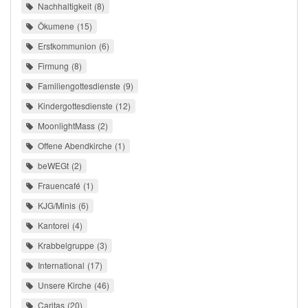
Nachhaltigkeit
8
Ökumene
15
Erstkommunion
6
Firmung
8
Familiengottesdienste
9
Kindergottesdienste
12
MoonlightMass
2
Offene Abendkirche
1
beWEGt
2
Frauencafé
1
KJG/Minis
6
Kantorei
4
Krabbelgruppe
3
International
17
Unsere Kirche
46
Caritas
20