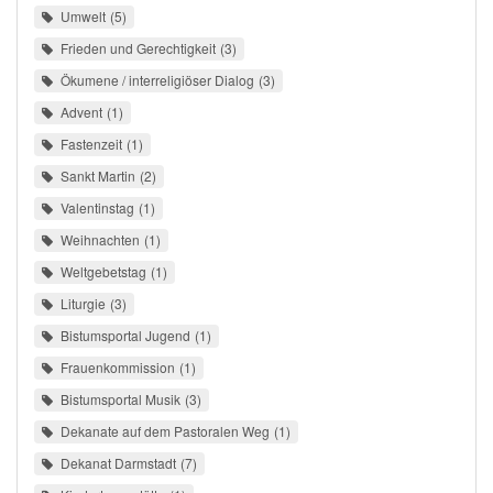
Umwelt
5
Frieden und Gerechtigkeit
3
Ökumene / interreligiöser Dialog
3
Advent
1
Fastenzeit
1
Sankt Martin
2
Valentinstag
1
Weihnachten
1
Weltgebetstag
1
Liturgie
3
Bistumsportal Jugend
1
Frauenkommission
1
Bistumsportal Musik
3
Dekanate auf dem Pastoralen Weg
1
Dekanat Darmstadt
7