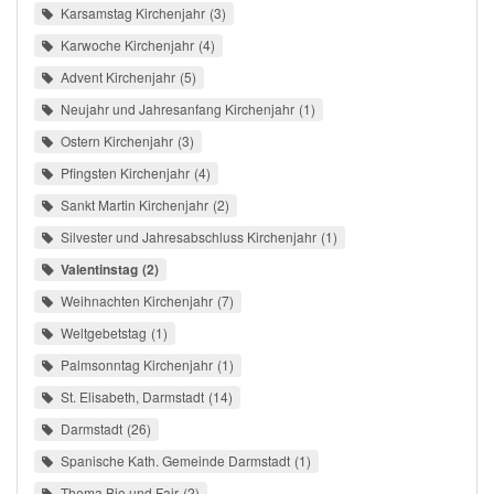
Karsamstag Kirchenjahr
3
Karwoche Kirchenjahr
4
Advent Kirchenjahr
5
Neujahr und Jahresanfang Kirchenjahr
1
Ostern Kirchenjahr
3
Pfingsten Kirchenjahr
4
Sankt Martin Kirchenjahr
2
Silvester und Jahresabschluss Kirchenjahr
1
Valentinstag
2
Weihnachten Kirchenjahr
7
Weltgebetstag
1
Palmsonntag Kirchenjahr
1
St. Elisabeth, Darmstadt
14
Darmstadt
26
Spanische Kath. Gemeinde Darmstadt
1
Thema Bio und Fair
2