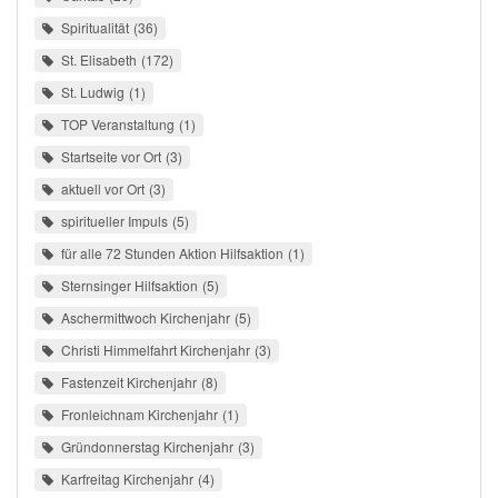
Spiritualität
36
St. Elisabeth
172
St. Ludwig
1
TOP Veranstaltung
1
Startseite vor Ort
3
aktuell vor Ort
3
spiritueller Impuls
5
für alle 72 Stunden Aktion Hilfsaktion
1
Sternsinger Hilfsaktion
5
Aschermittwoch Kirchenjahr
5
Christi Himmelfahrt Kirchenjahr
3
Fastenzeit Kirchenjahr
8
Fronleichnam Kirchenjahr
1
Gründonnerstag Kirchenjahr
3
Karfreitag Kirchenjahr
4