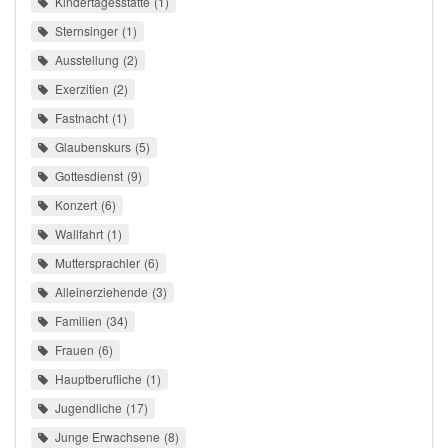
Kindertagesstätte
1
Sternsinger
1
Ausstellung
2
Exerzitien
2
Fastnacht
1
Glaubenskurs
5
Gottesdienst
9
Konzert
6
Wallfahrt
1
Muttersprachler
6
Alleinerziehende
3
Familien
34
Frauen
6
Hauptberufliche
1
Jugendliche
17
Junge Erwachsene
8