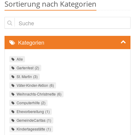
Sortierung nach Kategorien
Suche
Kategorien
Alle
Gartenfest
2
St. Martin
3
Väter-Kinder-Aktion
6
Weihnachts-Christmette
6
Computerhilfe
2
Ehevorbereitung
1
GemeindeCaritas
1
Kindertagesstätte
1