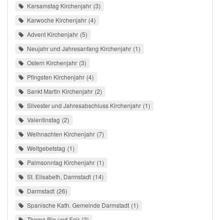
Karsamstag Kirchenjahr
3
Karwoche Kirchenjahr
4
Advent Kirchenjahr
5
Neujahr und Jahresanfang Kirchenjahr
1
Ostern Kirchenjahr
3
Pfingsten Kirchenjahr
4
Sankt Martin Kirchenjahr
2
Silvester und Jahresabschluss Kirchenjahr
1
Valentinstag
2
Weihnachten Kirchenjahr
7
Weltgebetstag
1
Palmsonntag Kirchenjahr
1
St. Elisabeth, Darmstadt
14
Darmstadt
26
Spanische Kath. Gemeinde Darmstadt
1
Thema Bio und Fair
2