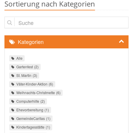
Sortierung nach Kategorien
Suche
Kategorien
Alle
Gartenfest
2
St. Martin
3
Väter-Kinder-Aktion
6
Weihnachts-Christmette
6
Computerhilfe
2
Ehevorbereitung
1
GemeindeCaritas
1
Kindertagesstätte
1