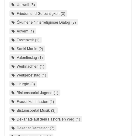
Umwelt
5
Frieden und Gerechtigkeit
3
Ökumene / interreligiöser Dialog
3
Advent
1
Fastenzeit
1
Sankt Martin
2
Valentinstag
1
Weihnachten
1
Weltgebetstag
1
Liturgie
3
Bistumsportal Jugend
1
Frauenkommission
1
Bistumsportal Musik
3
Dekanate auf dem Pastoralen Weg
1
Dekanat Darmstadt
7