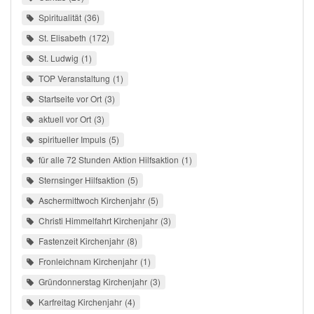
Spiritualität
36
St. Elisabeth
172
St. Ludwig
1
TOP Veranstaltung
1
Startseite vor Ort
3
aktuell vor Ort
3
spiritueller Impuls
5
für alle 72 Stunden Aktion Hilfsaktion
1
Sternsinger Hilfsaktion
5
Aschermittwoch Kirchenjahr
5
Christi Himmelfahrt Kirchenjahr
3
Fastenzeit Kirchenjahr
8
Fronleichnam Kirchenjahr
1
Gründonnerstag Kirchenjahr
3
Karfreitag Kirchenjahr
4