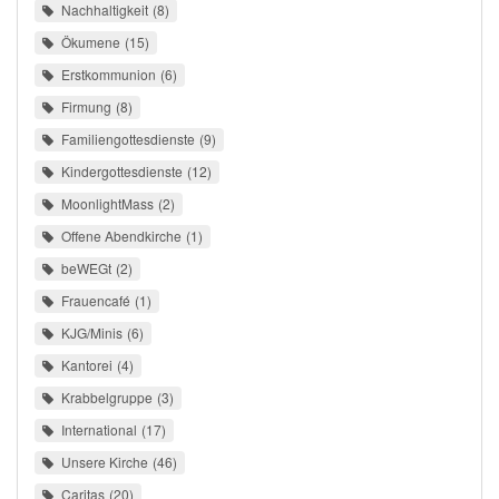
Nachhaltigkeit
8
Ökumene
15
Erstkommunion
6
Firmung
8
Familiengottesdienste
9
Kindergottesdienste
12
MoonlightMass
2
Offene Abendkirche
1
beWEGt
2
Frauencafé
1
KJG/Minis
6
Kantorei
4
Krabbelgruppe
3
International
17
Unsere Kirche
46
Caritas
20