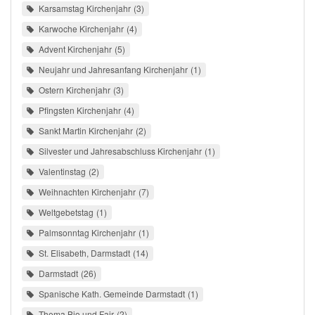
Karsamstag Kirchenjahr
3
Karwoche Kirchenjahr
4
Advent Kirchenjahr
5
Neujahr und Jahresanfang Kirchenjahr
1
Ostern Kirchenjahr
3
Pfingsten Kirchenjahr
4
Sankt Martin Kirchenjahr
2
Silvester und Jahresabschluss Kirchenjahr
1
Valentinstag
2
Weihnachten Kirchenjahr
7
Weltgebetstag
1
Palmsonntag Kirchenjahr
1
St. Elisabeth, Darmstadt
14
Darmstadt
26
Spanische Kath. Gemeinde Darmstadt
1
Thema Bio und Fair
2