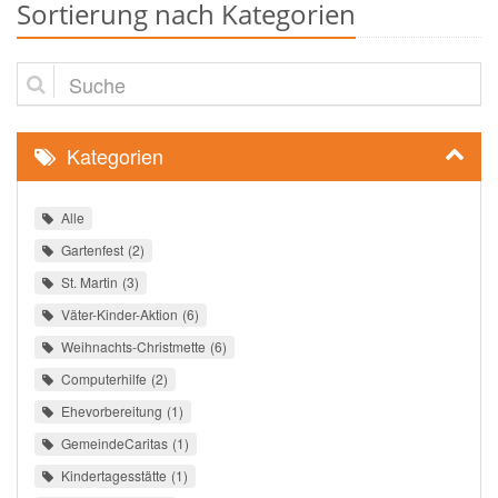
Sortierung nach Kategorien
Suche
Kategorien
Alle
Gartenfest
2
St. Martin
3
Väter-Kinder-Aktion
6
Weihnachts-Christmette
6
Computerhilfe
2
Ehevorbereitung
1
GemeindeCaritas
1
Kindertagesstätte
1