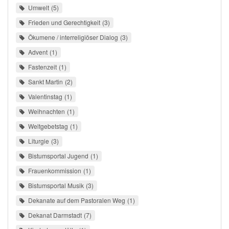
Umwelt
5
Frieden und Gerechtigkeit
3
Ökumene / interreligiöser Dialog
3
Advent
1
Fastenzeit
1
Sankt Martin
2
Valentinstag
1
Weihnachten
1
Weltgebetstag
1
Liturgie
3
Bistumsportal Jugend
1
Frauenkommission
1
Bistumsportal Musik
3
Dekanate auf dem Pastoralen Weg
1
Dekanat Darmstadt
7