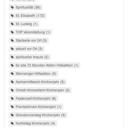
Spiritualität
36
St. Elisabeth
172
St. Ludwig
1
TOP Veranstaltung
1
Startseite vor Ort
3
aktuell vor Ort
3
spiritueller Impuls
5
für alle 72 Stunden Aktion Hilfsaktion
1
Sternsinger Hilfsaktion
5
Aschermittwoch Kirchenjahr
5
Christi Himmelfahrt Kirchenjahr
3
Fastenzeit Kirchenjahr
8
Fronleichnam Kirchenjahr
1
Gründonnerstag Kirchenjahr
3
Karfreitag Kirchenjahr
4