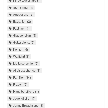
Kindertagesstätte
1
Sternsinger
1
Ausstellung
2
Exerzitien
2
Fastnacht
1
Glaubenskurs
5
Gottesdienst
9
Konzert
6
Wallfahrt
1
Muttersprachler
6
Alleinerziehende
3
Familien
34
Frauen
6
Hauptberufliche
1
Jugendliche
17
Junge Erwachsene
8