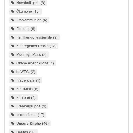
Nachhaltigkeit
8
Ökumene
15
Erstkommunion
6
Firmung
8
Familiengottesdienste
9
Kindergottesdienste
12
MoonlightMass
2
Offene Abendkirche
1
beWEGt
2
Frauencafé
1
KJG/Minis
6
Kantorei
4
Krabbelgruppe
3
International
17
Unsere Kirche
46
Caritas
20