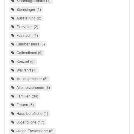
Kindertagesstätte
1
Sternsinger
1
Ausstellung
2
Exerzitien
2
Fastnacht
1
Glaubenskurs
5
Gottesdienst
9
Konzert
6
Wallfahrt
1
Muttersprachler
6
Alleinerziehende
3
Familien
34
Frauen
6
Hauptberufliche
1
Jugendliche
17
Junge Erwachsene
8