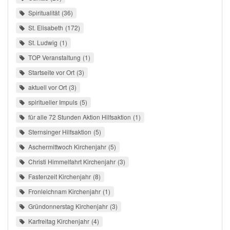
Spiritualität
36
St. Elisabeth
172
St. Ludwig
1
TOP Veranstaltung
1
Startseite vor Ort
3
aktuell vor Ort
3
spiritueller Impuls
5
für alle 72 Stunden Aktion Hilfsaktion
1
Sternsinger Hilfsaktion
5
Aschermittwoch Kirchenjahr
5
Christi Himmelfahrt Kirchenjahr
3
Fastenzeit Kirchenjahr
8
Fronleichnam Kirchenjahr
1
Gründonnerstag Kirchenjahr
3
Karfreitag Kirchenjahr
4