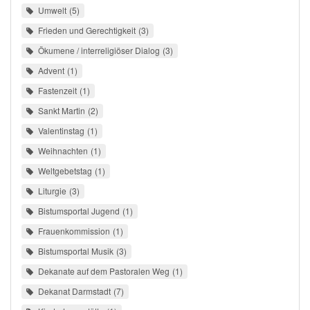
Umwelt
5
Frieden und Gerechtigkeit
3
Ökumene / interreligiöser Dialog
3
Advent
1
Fastenzeit
1
Sankt Martin
2
Valentinstag
1
Weihnachten
1
Weltgebetstag
1
Liturgie
3
Bistumsportal Jugend
1
Frauenkommission
1
Bistumsportal Musik
3
Dekanate auf dem Pastoralen Weg
1
Dekanat Darmstadt
7