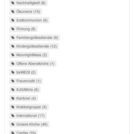
Nachhaltigkeit
8
Ökumene
15
Erstkommunion
6
Firmung
8
Familiengottesdienste
9
Kindergottesdienste
12
MoonlightMass
2
Offene Abendkirche
1
beWEGt
2
Frauencafé
1
KJG/Minis
6
Kantorei
4
Krabbelgruppe
3
International
17
Unsere Kirche
46
Caritas
20