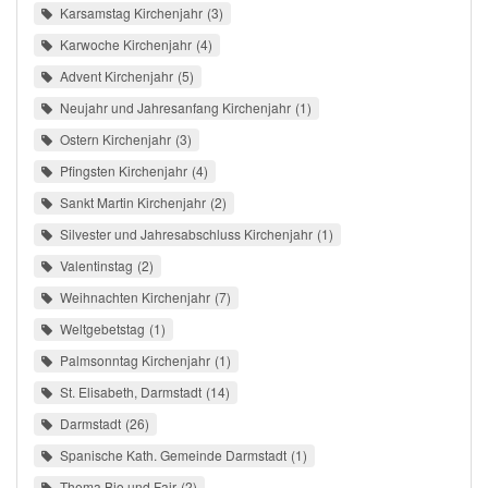
Karsamstag Kirchenjahr
3
Karwoche Kirchenjahr
4
Advent Kirchenjahr
5
Neujahr und Jahresanfang Kirchenjahr
1
Ostern Kirchenjahr
3
Pfingsten Kirchenjahr
4
Sankt Martin Kirchenjahr
2
Silvester und Jahresabschluss Kirchenjahr
1
Valentinstag
2
Weihnachten Kirchenjahr
7
Weltgebetstag
1
Palmsonntag Kirchenjahr
1
St. Elisabeth, Darmstadt
14
Darmstadt
26
Spanische Kath. Gemeinde Darmstadt
1
Thema Bio und Fair
2