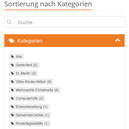
Sortierung nach Kategorien
Suche
Kategorien
Alle
Gartenfest
2
St. Martin
3
Väter-Kinder-Aktion
6
Weihnachts-Christmette
6
Computerhilfe
2
Ehevorbereitung
1
GemeindeCaritas
1
Kindertagesstätte
1