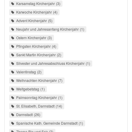
Karsamstag Kirchenjahr
3
Karwoche Kirchenjahr
4
Advent Kirchenjahr
5
Neujahr und Jahresanfang Kirchenjahr
1
Ostern Kirchenjahr
3
Pfingsten Kirchenjahr
4
Sankt Martin Kirchenjahr
2
Silvester und Jahresabschluss Kirchenjahr
1
Valentinstag
2
Weihnachten Kirchenjahr
7
Weltgebetstag
1
Palmsonntag Kirchenjahr
1
St. Elisabeth, Darmstadt
14
Darmstadt
26
Spanische Kath. Gemeinde Darmstadt
1
Thema Bio und Fair
2