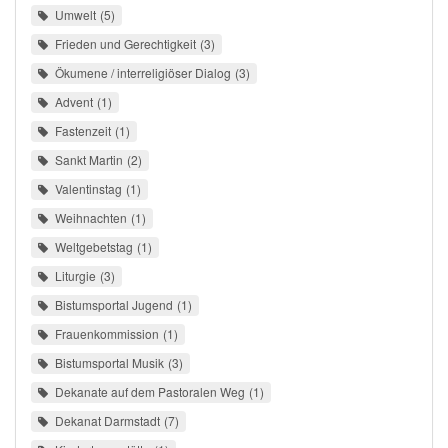
Umwelt
5
Frieden und Gerechtigkeit
3
Ökumene / interreligiöser Dialog
3
Advent
1
Fastenzeit
1
Sankt Martin
2
Valentinstag
1
Weihnachten
1
Weltgebetstag
1
Liturgie
3
Bistumsportal Jugend
1
Frauenkommission
1
Bistumsportal Musik
3
Dekanate auf dem Pastoralen Weg
1
Dekanat Darmstadt
7