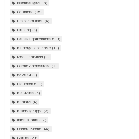
Nachhaltigkeit
8
Ökumene
15
Erstkommunion
6
Firmung
8
Familiengottesdienste
9
Kindergottesdienste
12
MoonlightMass
2
Offene Abendkirche
1
beWEGt
2
Frauencafé
1
KJG/Minis
6
Kantorei
4
Krabbelgruppe
3
International
17
Unsere Kirche
46
Caritas
20