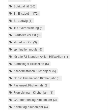
Spiritualität
36
St. Elisabeth
172
St. Ludwig
1
TOP Veranstaltung
1
Startseite vor Ort
3
aktuell vor Ort
3
spiritueller Impuls
5
für alle 72 Stunden Aktion Hilfsaktion
1
Sternsinger Hilfsaktion
5
Aschermittwoch Kirchenjahr
5
Christi Himmelfahrt Kirchenjahr
3
Fastenzeit Kirchenjahr
8
Fronleichnam Kirchenjahr
1
Gründonnerstag Kirchenjahr
3
Karfreitag Kirchenjahr
4