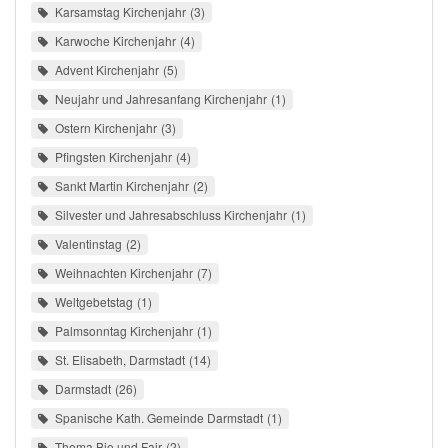
Karsamstag Kirchenjahr
3
Karwoche Kirchenjahr
4
Advent Kirchenjahr
5
Neujahr und Jahresanfang Kirchenjahr
1
Ostern Kirchenjahr
3
Pfingsten Kirchenjahr
4
Sankt Martin Kirchenjahr
2
Silvester und Jahresabschluss Kirchenjahr
1
Valentinstag
2
Weihnachten Kirchenjahr
7
Weltgebetstag
1
Palmsonntag Kirchenjahr
1
St. Elisabeth, Darmstadt
14
Darmstadt
26
Spanische Kath. Gemeinde Darmstadt
1
Thema Bio und Fair
2