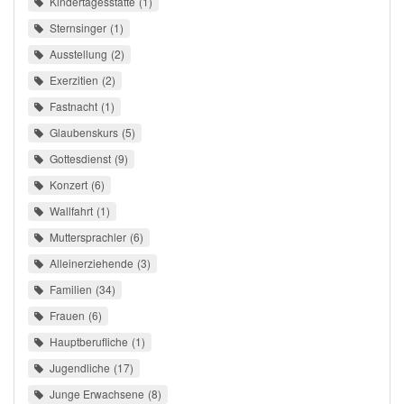
Kindertagesstätte
1
Sternsinger
1
Ausstellung
2
Exerzitien
2
Fastnacht
1
Glaubenskurs
5
Gottesdienst
9
Konzert
6
Wallfahrt
1
Muttersprachler
6
Alleinerziehende
3
Familien
34
Frauen
6
Hauptberufliche
1
Jugendliche
17
Junge Erwachsene
8