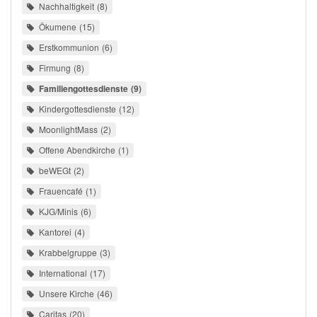
Nachhaltigkeit
8
Ökumene
15
Erstkommunion
6
Firmung
8
Familiengottesdienste
9
Kindergottesdienste
12
MoonlightMass
2
Offene Abendkirche
1
beWEGt
2
Frauencafé
1
KJG/Minis
6
Kantorei
4
Krabbelgruppe
3
International
17
Unsere Kirche
46
Caritas
20