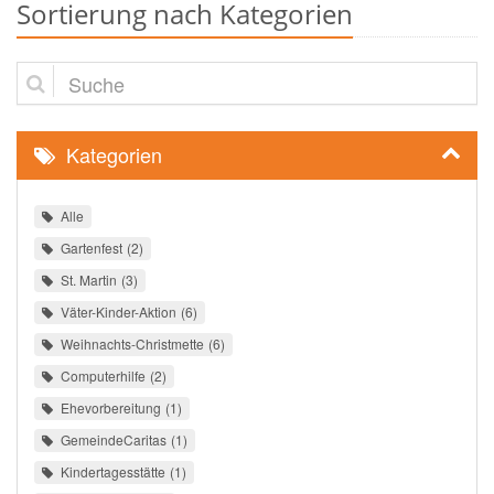
Sortierung nach Kategorien
Suche
Kategorien
Alle
Gartenfest
2
St. Martin
3
Väter-Kinder-Aktion
6
Weihnachts-Christmette
6
Computerhilfe
2
Ehevorbereitung
1
GemeindeCaritas
1
Kindertagesstätte
1