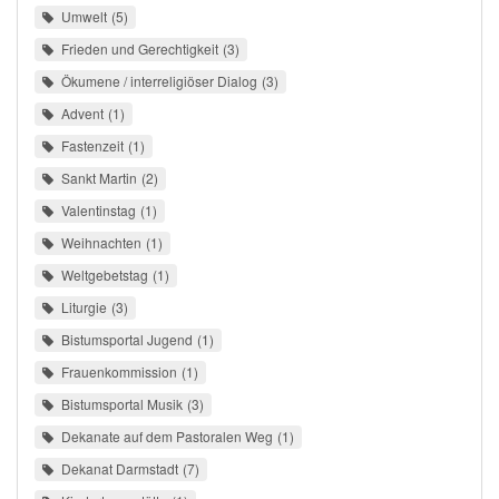
Umwelt
5
Frieden und Gerechtigkeit
3
Ökumene / interreligiöser Dialog
3
Advent
1
Fastenzeit
1
Sankt Martin
2
Valentinstag
1
Weihnachten
1
Weltgebetstag
1
Liturgie
3
Bistumsportal Jugend
1
Frauenkommission
1
Bistumsportal Musik
3
Dekanate auf dem Pastoralen Weg
1
Dekanat Darmstadt
7