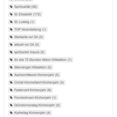
Spiritualität
36
St. Elisabeth
172
St. Ludwig
1
TOP Veranstaltung
1
Startseite vor Ort
3
aktuell vor Ort
3
spiritueller Impuls
5
für alle 72 Stunden Aktion Hilfsaktion
1
Sternsinger Hilfsaktion
5
Aschermittwoch Kirchenjahr
5
Christi Himmelfahrt Kirchenjahr
3
Fastenzeit Kirchenjahr
8
Fronleichnam Kirchenjahr
1
Gründonnerstag Kirchenjahr
3
Karfreitag Kirchenjahr
4