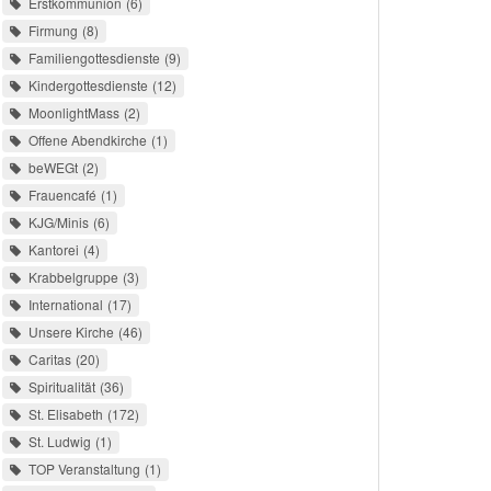
Erstkommunion
6
Firmung
8
Familiengottesdienste
9
Kindergottesdienste
12
MoonlightMass
2
Offene Abendkirche
1
beWEGt
2
Frauencafé
1
KJG/Minis
6
Kantorei
4
Krabbelgruppe
3
International
17
Unsere Kirche
46
Caritas
20
Spiritualität
36
St. Elisabeth
172
St. Ludwig
1
TOP Veranstaltung
1