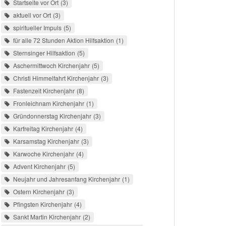
Startseite vor Ort
3
aktuell vor Ort
3
spiritueller Impuls
5
für alle 72 Stunden Aktion Hilfsaktion
1
Sternsinger Hilfsaktion
5
Aschermittwoch Kirchenjahr
5
Christi Himmelfahrt Kirchenjahr
3
Fastenzeit Kirchenjahr
8
Fronleichnam Kirchenjahr
1
Gründonnerstag Kirchenjahr
3
Karfreitag Kirchenjahr
4
Karsamstag Kirchenjahr
3
Karwoche Kirchenjahr
4
Advent Kirchenjahr
5
Neujahr und Jahresanfang Kirchenjahr
1
Ostern Kirchenjahr
3
Pfingsten Kirchenjahr
4
Sankt Martin Kirchenjahr
2