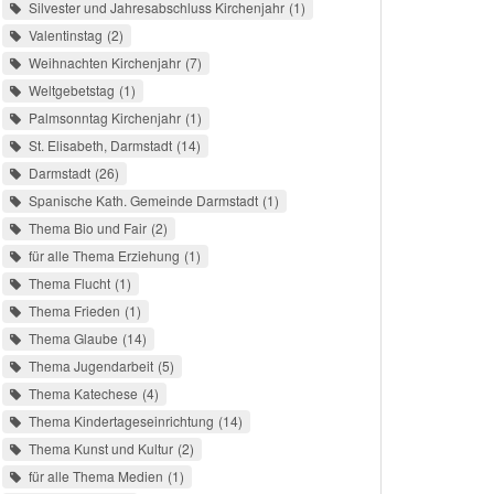
Silvester und Jahresabschluss Kirchenjahr
1
Valentinstag
2
Weihnachten Kirchenjahr
7
Weltgebetstag
1
Palmsonntag Kirchenjahr
1
St. Elisabeth, Darmstadt
14
Darmstadt
26
Spanische Kath. Gemeinde Darmstadt
1
Thema Bio und Fair
2
für alle Thema Erziehung
1
Thema Flucht
1
Thema Frieden
1
Thema Glaube
14
Thema Jugendarbeit
5
Thema Katechese
4
Thema Kindertageseinrichtung
14
Thema Kunst und Kultur
2
für alle Thema Medien
1