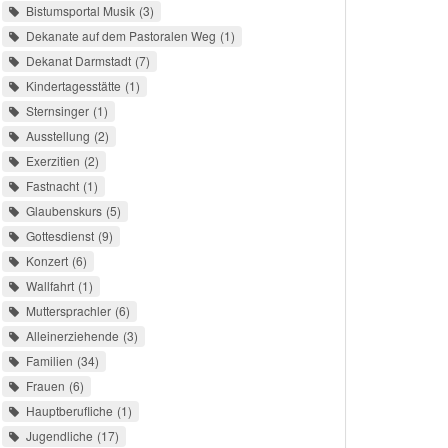
Bistumsportal Musik
3
Dekanate auf dem Pastoralen Weg
1
Dekanat Darmstadt
7
Kindertagesstätte
1
Sternsinger
1
Ausstellung
2
Exerzitien
2
Fastnacht
1
Glaubenskurs
5
Gottesdienst
9
Konzert
6
Wallfahrt
1
Muttersprachler
6
Alleinerziehende
3
Familien
34
Frauen
6
Hauptberufliche
1
Jugendliche
17