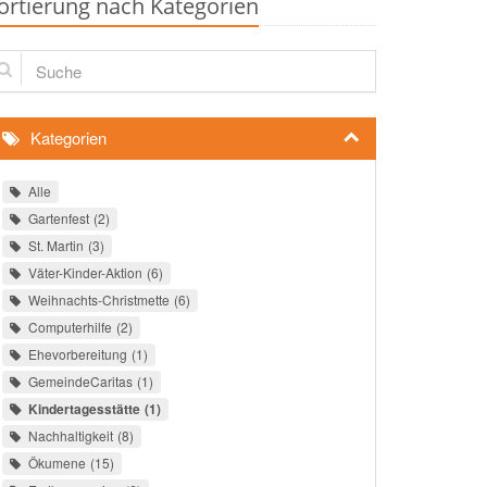
ortierung nach Kategorien
che
Kategorien
Alle
Gartenfest
2
St. Martin
3
Väter-Kinder-Aktion
6
Weihnachts-Christmette
6
Computerhilfe
2
Ehevorbereitung
1
GemeindeCaritas
1
Kindertagesstätte
1
Nachhaltigkeit
8
Ökumene
15