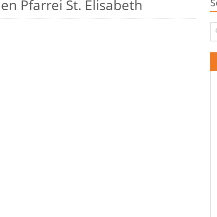
n Pfarrei St. Elisabeth
S
Su