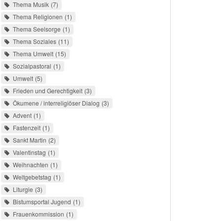
Thema Musik
7
Thema Religionen
1
Thema Seelsorge
1
Thema Soziales
11
Thema Umwelt
15
Sozialpastoral
1
Umwelt
5
Frieden und Gerechtigkeit
3
Ökumene / interreligiöser Dialog
3
Advent
1
Fastenzeit
1
Sankt Martin
2
Valentinstag
1
Weihnachten
1
Weltgebetstag
1
Liturgie
3
Bistumsportal Jugend
1
Frauenkommission
1