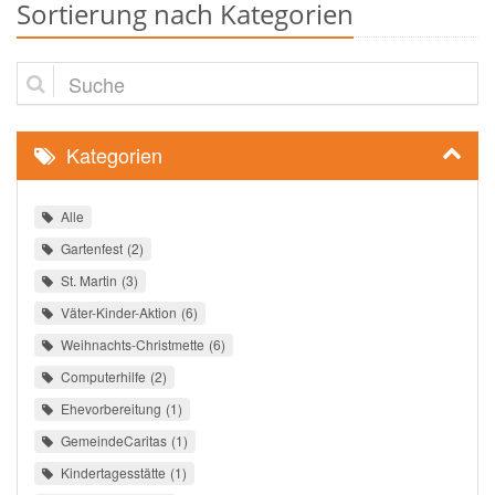
Sortierung nach Kategorien
Suche
Kategorien
Alle
Gartenfest
2
St. Martin
3
Väter-Kinder-Aktion
6
Weihnachts-Christmette
6
Computerhilfe
2
Ehevorbereitung
1
GemeindeCaritas
1
Kindertagesstätte
1