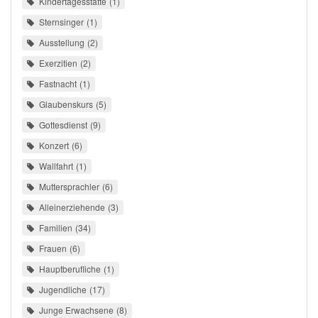
Kindertagesstätte
1
Sternsinger
1
Ausstellung
2
Exerzitien
2
Fastnacht
1
Glaubenskurs
5
Gottesdienst
9
Konzert
6
Wallfahrt
1
Muttersprachler
6
Alleinerziehende
3
Familien
34
Frauen
6
Hauptberufliche
1
Jugendliche
17
Junge Erwachsene
8