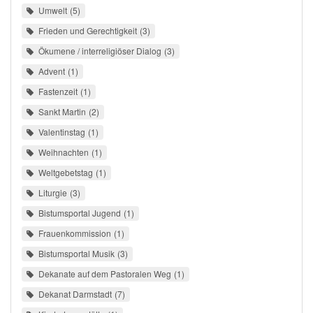
Umwelt
5
Frieden und Gerechtigkeit
3
Ökumene / interreligiöser Dialog
3
Advent
1
Fastenzeit
1
Sankt Martin
2
Valentinstag
1
Weihnachten
1
Weltgebetstag
1
Liturgie
3
Bistumsportal Jugend
1
Frauenkommission
1
Bistumsportal Musik
3
Dekanate auf dem Pastoralen Weg
1
Dekanat Darmstadt
7