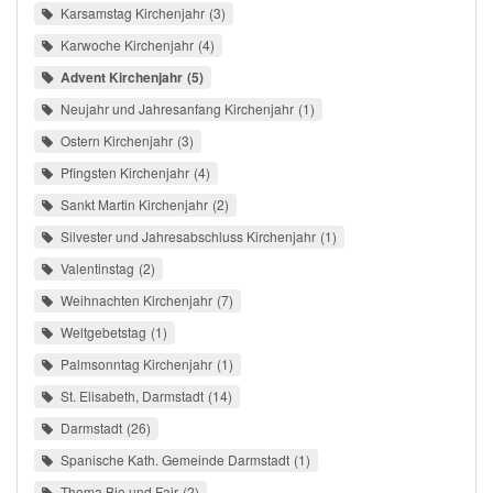
Karsamstag Kirchenjahr
3
Karwoche Kirchenjahr
4
Advent Kirchenjahr
5
Neujahr und Jahresanfang Kirchenjahr
1
Ostern Kirchenjahr
3
Pfingsten Kirchenjahr
4
Sankt Martin Kirchenjahr
2
Silvester und Jahresabschluss Kirchenjahr
1
Valentinstag
2
Weihnachten Kirchenjahr
7
Weltgebetstag
1
Palmsonntag Kirchenjahr
1
St. Elisabeth, Darmstadt
14
Darmstadt
26
Spanische Kath. Gemeinde Darmstadt
1
Thema Bio und Fair
2