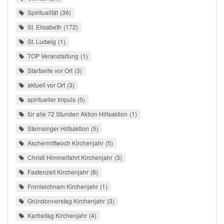
Spiritualität
36
St. Elisabeth
172
St. Ludwig
1
TOP Veranstaltung
1
Startseite vor Ort
3
aktuell vor Ort
3
spiritueller Impuls
5
für alle 72 Stunden Aktion Hilfsaktion
1
Sternsinger Hilfsaktion
5
Aschermittwoch Kirchenjahr
5
Christi Himmelfahrt Kirchenjahr
3
Fastenzeit Kirchenjahr
8
Fronleichnam Kirchenjahr
1
Gründonnerstag Kirchenjahr
3
Karfreitag Kirchenjahr
4