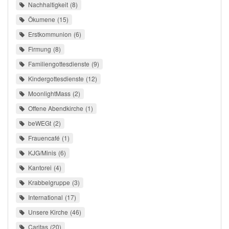
Nachhaltigkeit
8
Ökumene
15
Erstkommunion
6
Firmung
8
Familiengottesdienste
9
Kindergottesdienste
12
MoonlightMass
2
Offene Abendkirche
1
beWEGt
2
Frauencafé
1
KJG/Minis
6
Kantorei
4
Krabbelgruppe
3
International
17
Unsere Kirche
46
Caritas
20