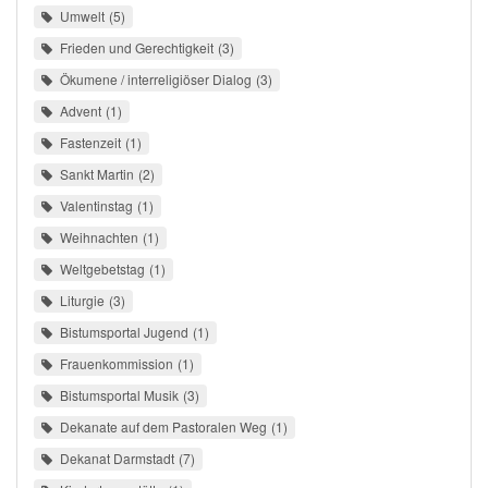
Umwelt
5
Frieden und Gerechtigkeit
3
Ökumene / interreligiöser Dialog
3
Advent
1
Fastenzeit
1
Sankt Martin
2
Valentinstag
1
Weihnachten
1
Weltgebetstag
1
Liturgie
3
Bistumsportal Jugend
1
Frauenkommission
1
Bistumsportal Musik
3
Dekanate auf dem Pastoralen Weg
1
Dekanat Darmstadt
7