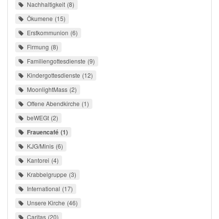
Nachhaltigkeit
8
Ökumene
15
Erstkommunion
6
Firmung
8
Familiengottesdienste
9
Kindergottesdienste
12
MoonlightMass
2
Offene Abendkirche
1
beWEGt
2
Frauencafé
1
KJG/Minis
6
Kantorei
4
Krabbelgruppe
3
International
17
Unsere Kirche
46
Caritas
20