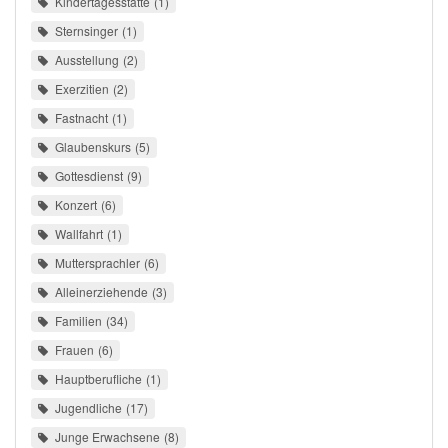
Kindertagesstätte
1
Sternsinger
1
Ausstellung
2
Exerzitien
2
Fastnacht
1
Glaubenskurs
5
Gottesdienst
9
Konzert
6
Wallfahrt
1
Muttersprachler
6
Alleinerziehende
3
Familien
34
Frauen
6
Hauptberufliche
1
Jugendliche
17
Junge Erwachsene
8