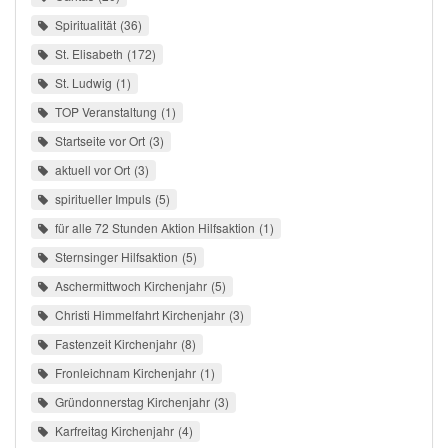
Spiritualität
36
St. Elisabeth
172
St. Ludwig
1
TOP Veranstaltung
1
Startseite vor Ort
3
aktuell vor Ort
3
spiritueller Impuls
5
für alle 72 Stunden Aktion Hilfsaktion
1
Sternsinger Hilfsaktion
5
Aschermittwoch Kirchenjahr
5
Christi Himmelfahrt Kirchenjahr
3
Fastenzeit Kirchenjahr
8
Fronleichnam Kirchenjahr
1
Gründonnerstag Kirchenjahr
3
Karfreitag Kirchenjahr
4