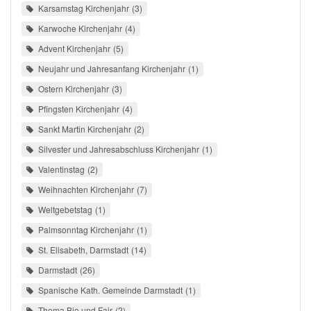
Karsamstag Kirchenjahr
3
Karwoche Kirchenjahr
4
Advent Kirchenjahr
5
Neujahr und Jahresanfang Kirchenjahr
1
Ostern Kirchenjahr
3
Pfingsten Kirchenjahr
4
Sankt Martin Kirchenjahr
2
Silvester und Jahresabschluss Kirchenjahr
1
Valentinstag
2
Weihnachten Kirchenjahr
7
Weltgebetstag
1
Palmsonntag Kirchenjahr
1
St. Elisabeth, Darmstadt
14
Darmstadt
26
Spanische Kath. Gemeinde Darmstadt
1
Thema Bio und Fair
2