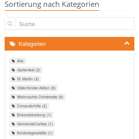
Sortierung nach Kategorien
Suche
Kategorien
Alle
Gartenfest
2
St. Martin
3
Väter-Kinder-Aktion
6
Weihnachts-Christmette
6
Computerhilfe
2
Ehevorbereitung
1
GemeindeCaritas
1
Kindertagesstätte
1