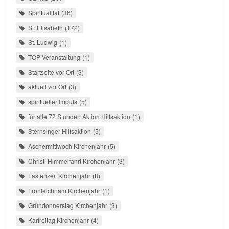
Spiritualität
36
St. Elisabeth
172
St. Ludwig
1
TOP Veranstaltung
1
Startseite vor Ort
3
aktuell vor Ort
3
spiritueller Impuls
5
für alle 72 Stunden Aktion Hilfsaktion
1
Sternsinger Hilfsaktion
5
Aschermittwoch Kirchenjahr
5
Christi Himmelfahrt Kirchenjahr
3
Fastenzeit Kirchenjahr
8
Fronleichnam Kirchenjahr
1
Gründonnerstag Kirchenjahr
3
Karfreitag Kirchenjahr
4