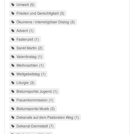
Umwelt
5
Frieden und Gerechtigkeit
3
Ökumene / interreligiöser Dialog
3
Advent
1
Fastenzeit
1
Sankt Martin
2
Valentinstag
1
Weihnachten
1
Weltgebetstag
1
Liturgie
3
Bistumsportal Jugend
1
Frauenkommission
1
Bistumsportal Musik
3
Dekanate auf dem Pastoralen Weg
1
Dekanat Darmstadt
7