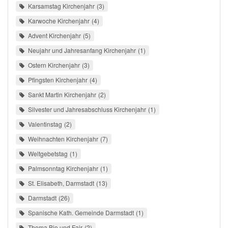
Karsamstag Kirchenjahr
3
Karwoche Kirchenjahr
4
Advent Kirchenjahr
5
Neujahr und Jahresanfang Kirchenjahr
1
Ostern Kirchenjahr
3
Pfingsten Kirchenjahr
4
Sankt Martin Kirchenjahr
2
Silvester und Jahresabschluss Kirchenjahr
1
Valentinstag
2
Weihnachten Kirchenjahr
7
Weltgebetstag
1
Palmsonntag Kirchenjahr
1
St. Elisabeth, Darmstadt
13
Darmstadt
26
Spanische Kath. Gemeinde Darmstadt
1
Thema Bio und Fair
2