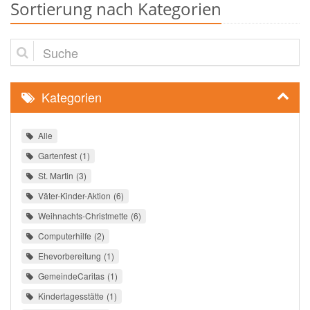
Sortierung nach Kategorien
Suche
Kategorien
Alle
Gartenfest
1
St. Martin
3
Väter-Kinder-Aktion
6
Weihnachts-Christmette
6
Computerhilfe
2
Ehevorbereitung
1
GemeindeCaritas
1
Kindertagesstätte
1