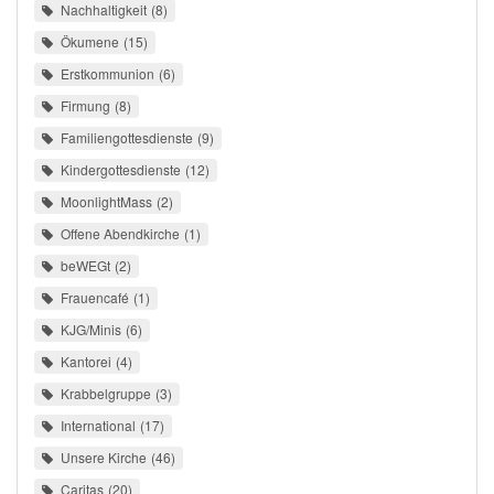
Nachhaltigkeit
8
Ökumene
15
Erstkommunion
6
Firmung
8
Familiengottesdienste
9
Kindergottesdienste
12
MoonlightMass
2
Offene Abendkirche
1
beWEGt
2
Frauencafé
1
KJG/Minis
6
Kantorei
4
Krabbelgruppe
3
International
17
Unsere Kirche
46
Caritas
20