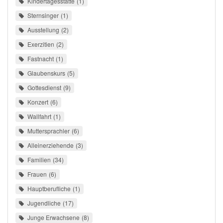
Kindertagesstätte
1
Sternsinger
1
Ausstellung
2
Exerzitien
2
Fastnacht
1
Glaubenskurs
5
Gottesdienst
9
Konzert
6
Wallfahrt
1
Muttersprachler
6
Alleinerziehende
3
Familien
34
Frauen
6
Hauptberufliche
1
Jugendliche
17
Junge Erwachsene
8