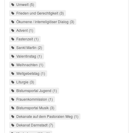
Umwelt
5
Frieden und Gerechtigkeit
3
Ökumene / interreligiöser Dialog
3
Advent
1
Fastenzeit
1
Sankt Martin
2
Valentinstag
1
Weihnachten
1
Weltgebetstag
1
Liturgie
3
Bistumsportal Jugend
1
Frauenkommission
1
Bistumsportal Musik
3
Dekanate auf dem Pastoralen Weg
1
Dekanat Darmstadt
7