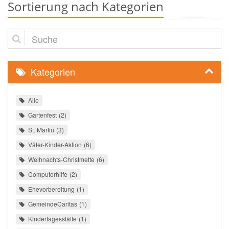
Sortierung nach Kategorien
Suche
Kategorien
Alle
Gartenfest
2
St. Martin
3
Väter-Kinder-Aktion
6
Weihnachts-Christmette
6
Computerhilfe
2
Ehevorbereitung
1
GemeindeCaritas
1
Kindertagesstätte
1