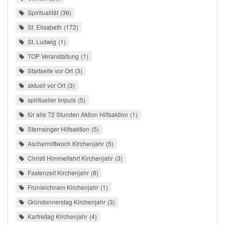
Spiritualität
36
St. Elisabeth
172
St. Ludwig
1
TOP Veranstaltung
1
Startseite vor Ort
3
aktuell vor Ort
3
spiritueller Impuls
5
für alle 72 Stunden Aktion Hilfsaktion
1
Sternsinger Hilfsaktion
5
Aschermittwoch Kirchenjahr
5
Christi Himmelfahrt Kirchenjahr
3
Fastenzeit Kirchenjahr
8
Fronleichnam Kirchenjahr
1
Gründonnerstag Kirchenjahr
3
Karfreitag Kirchenjahr
4