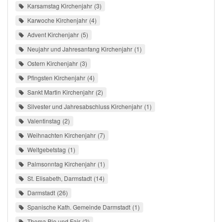
Karsamstag Kirchenjahr
3
Karwoche Kirchenjahr
4
Advent Kirchenjahr
5
Neujahr und Jahresanfang Kirchenjahr
1
Ostern Kirchenjahr
3
Pfingsten Kirchenjahr
4
Sankt Martin Kirchenjahr
2
Silvester und Jahresabschluss Kirchenjahr
1
Valentinstag
2
Weihnachten Kirchenjahr
7
Weltgebetstag
1
Palmsonntag Kirchenjahr
1
St. Elisabeth, Darmstadt
14
Darmstadt
26
Spanische Kath. Gemeinde Darmstadt
1
Thema Bio und Fair
2