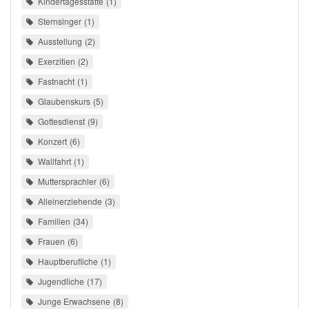
Kindertagesstätte
1
Sternsinger
1
Ausstellung
2
Exerzitien
2
Fastnacht
1
Glaubenskurs
5
Gottesdienst
9
Konzert
6
Wallfahrt
1
Muttersprachler
6
Alleinerziehende
3
Familien
34
Frauen
6
Hauptberufliche
1
Jugendliche
17
Junge Erwachsene
8