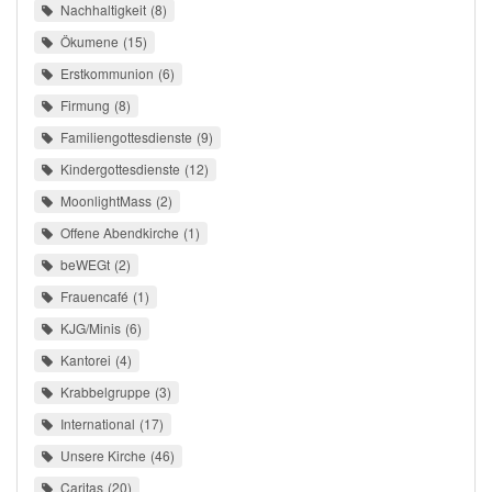
Nachhaltigkeit
8
Ökumene
15
Erstkommunion
6
Firmung
8
Familiengottesdienste
9
Kindergottesdienste
12
MoonlightMass
2
Offene Abendkirche
1
beWEGt
2
Frauencafé
1
KJG/Minis
6
Kantorei
4
Krabbelgruppe
3
International
17
Unsere Kirche
46
Caritas
20