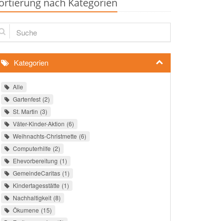
ortierung nach Kategorien
che
Kategorien
Alle
Gartenfest
2
St. Martin
3
Väter-Kinder-Aktion
6
Weihnachts-Christmette
6
Computerhilfe
2
Ehevorbereitung
1
GemeindeCaritas
1
Kindertagesstätte
1
Nachhaltigkeit
8
Ökumene
15