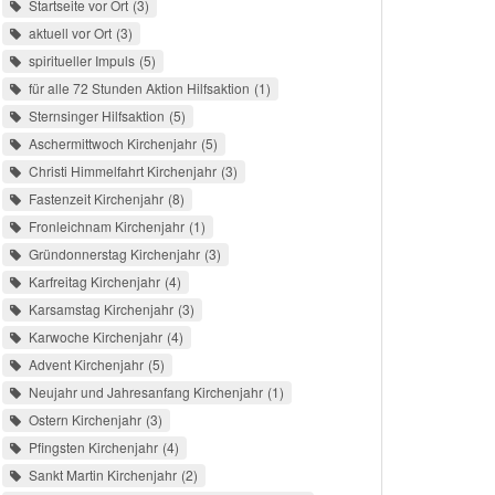
Startseite vor Ort
3
aktuell vor Ort
3
spiritueller Impuls
5
für alle 72 Stunden Aktion Hilfsaktion
1
Sternsinger Hilfsaktion
5
Aschermittwoch Kirchenjahr
5
Christi Himmelfahrt Kirchenjahr
3
Fastenzeit Kirchenjahr
8
Fronleichnam Kirchenjahr
1
Gründonnerstag Kirchenjahr
3
Karfreitag Kirchenjahr
4
Karsamstag Kirchenjahr
3
Karwoche Kirchenjahr
4
Advent Kirchenjahr
5
Neujahr und Jahresanfang Kirchenjahr
1
Ostern Kirchenjahr
3
Pfingsten Kirchenjahr
4
Sankt Martin Kirchenjahr
2