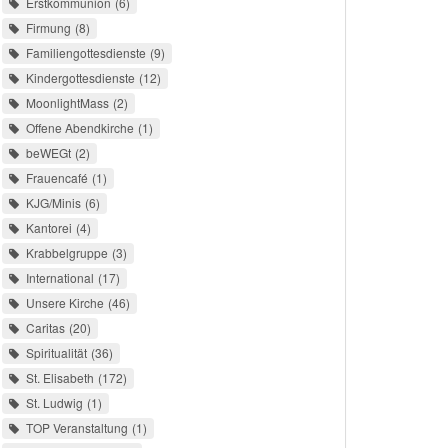
Erstkommunion
6
Firmung
8
Familiengottesdienste
9
Kindergottesdienste
12
MoonlightMass
2
Offene Abendkirche
1
beWEGt
2
Frauencafé
1
KJG/Minis
6
Kantorei
4
Krabbelgruppe
3
International
17
Unsere Kirche
46
Caritas
20
Spiritualität
36
St. Elisabeth
172
St. Ludwig
1
TOP Veranstaltung
1