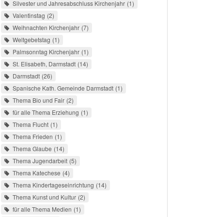
Silvester und Jahresabschluss Kirchenjahr
1
Valentinstag
2
Weihnachten Kirchenjahr
7
Weltgebetstag
1
Palmsonntag Kirchenjahr
1
St. Elisabeth, Darmstadt
14
Darmstadt
26
Spanische Kath. Gemeinde Darmstadt
1
Thema Bio und Fair
2
für alle Thema Erziehung
1
Thema Flucht
1
Thema Frieden
1
Thema Glaube
14
Thema Jugendarbeit
5
Thema Katechese
4
Thema Kindertageseinrichtung
14
Thema Kunst und Kultur
2
für alle Thema Medien
1