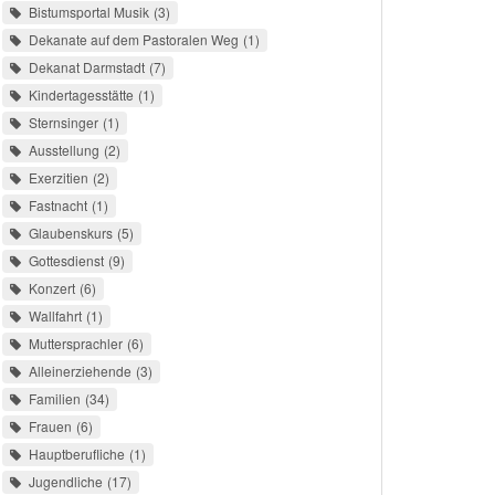
Bistumsportal Musik
3
Dekanate auf dem Pastoralen Weg
1
Dekanat Darmstadt
7
Kindertagesstätte
1
Sternsinger
1
Ausstellung
2
Exerzitien
2
Fastnacht
1
Glaubenskurs
5
Gottesdienst
9
Konzert
6
Wallfahrt
1
Muttersprachler
6
Alleinerziehende
3
Familien
34
Frauen
6
Hauptberufliche
1
Jugendliche
17