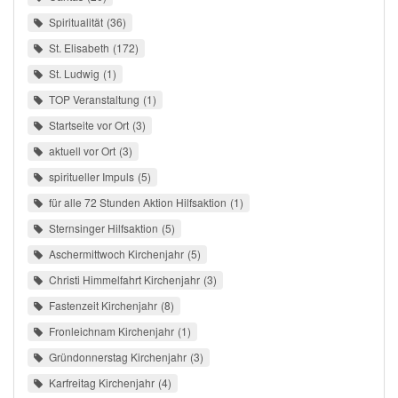
Spiritualität
36
St. Elisabeth
172
St. Ludwig
1
TOP Veranstaltung
1
Startseite vor Ort
3
aktuell vor Ort
3
spiritueller Impuls
5
für alle 72 Stunden Aktion Hilfsaktion
1
Sternsinger Hilfsaktion
5
Aschermittwoch Kirchenjahr
5
Christi Himmelfahrt Kirchenjahr
3
Fastenzeit Kirchenjahr
8
Fronleichnam Kirchenjahr
1
Gründonnerstag Kirchenjahr
3
Karfreitag Kirchenjahr
4