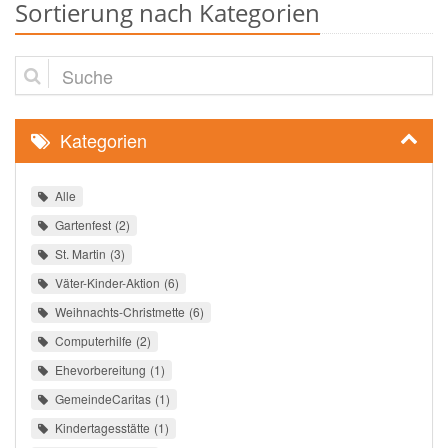
Sortierung nach Kategorien
Suche
Kategorien
Alle
Gartenfest
2
St. Martin
3
Väter-Kinder-Aktion
6
Weihnachts-Christmette
6
Computerhilfe
2
Ehevorbereitung
1
GemeindeCaritas
1
Kindertagesstätte
1