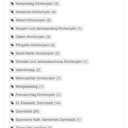
Karsamstag Kirchenjahr
3
Karwoche Kirchenjahr
4
Advent Kirchenjahr
5
Neujahr und Jahresanfang Kirchenjahr
1
Ostern Kirchenjahr
3
Pfingsten Kirchenjahr
4
Sankt Martin Kirchenjahr
2
Silvester und Jahresabschluss Kirchenjahr
1
Valentinstag
2
Weihnachten Kirchenjahr
7
Weltgebetstag
1
Palmsonntag Kirchenjahr
1
St. Elisabeth, Darmstadt
14
Darmstadt
26
Spanische Kath. Gemeinde Darmstadt
1
Thema Bio und Fair
2