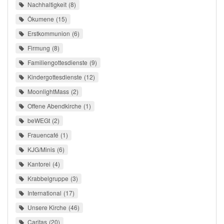
Nachhaltigkeit
8
Ökumene
15
Erstkommunion
6
Firmung
8
Familiengottesdienste
9
Kindergottesdienste
12
MoonlightMass
2
Offene Abendkirche
1
beWEGt
2
Frauencafé
1
KJG/Minis
6
Kantorei
4
Krabbelgruppe
3
International
17
Unsere Kirche
46
Caritas
20