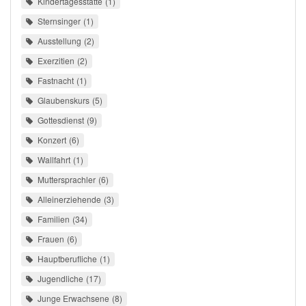
Kindertagesstätte
1
Sternsinger
1
Ausstellung
2
Exerzitien
2
Fastnacht
1
Glaubenskurs
5
Gottesdienst
9
Konzert
6
Wallfahrt
1
Muttersprachler
6
Alleinerziehende
3
Familien
34
Frauen
6
Hauptberufliche
1
Jugendliche
17
Junge Erwachsene
8