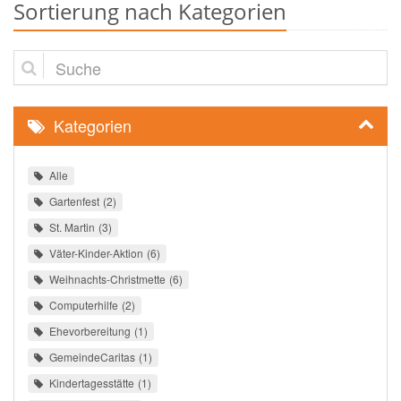
Sortierung nach Kategorien
Suche
Kategorien
Alle
Gartenfest
2
St. Martin
3
Väter-Kinder-Aktion
6
Weihnachts-Christmette
6
Computerhilfe
2
Ehevorbereitung
1
GemeindeCaritas
1
Kindertagesstätte
1