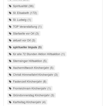
Spiritualität
36
St. Elisabeth
172
St. Ludwig
1
TOP Veranstaltung
1
Startseite vor Ort
3
aktuell vor Ort
3
spiritueller Impuls
5
für alle 72 Stunden Aktion Hilfsaktion
1
Sternsinger Hilfsaktion
5
Aschermittwoch Kirchenjahr
5
Christi Himmelfahrt Kirchenjahr
3
Fastenzeit Kirchenjahr
8
Fronleichnam Kirchenjahr
1
Gründonnerstag Kirchenjahr
3
Karfreitag Kirchenjahr
4