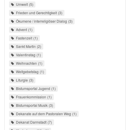
Umwelt
5
Frieden und Gerechtigkeit
3
Ökumene / interreligiöser Dialog
3
Advent
1
Fastenzeit
1
Sankt Martin
2
Valentinstag
1
Weihnachten
1
Weltgebetstag
1
Liturgie
3
Bistumsportal Jugend
1
Frauenkommission
1
Bistumsportal Musik
3
Dekanate auf dem Pastoralen Weg
1
Dekanat Darmstadt
7