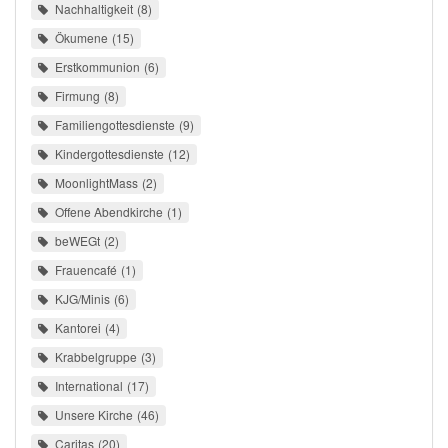
Nachhaltigkeit
8
Ökumene
15
Erstkommunion
6
Firmung
8
Familiengottesdienste
9
Kindergottesdienste
12
MoonlightMass
2
Offene Abendkirche
1
beWEGt
2
Frauencafé
1
KJG/Minis
6
Kantorei
4
Krabbelgruppe
3
International
17
Unsere Kirche
46
Caritas
20