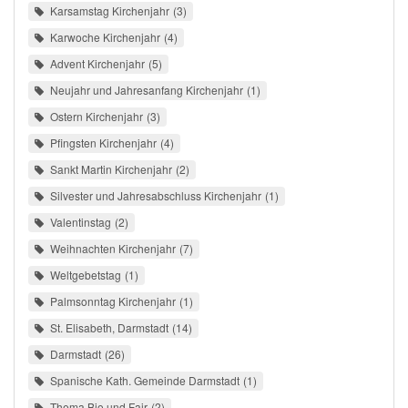
Karsamstag Kirchenjahr
3
Karwoche Kirchenjahr
4
Advent Kirchenjahr
5
Neujahr und Jahresanfang Kirchenjahr
1
Ostern Kirchenjahr
3
Pfingsten Kirchenjahr
4
Sankt Martin Kirchenjahr
2
Silvester und Jahresabschluss Kirchenjahr
1
Valentinstag
2
Weihnachten Kirchenjahr
7
Weltgebetstag
1
Palmsonntag Kirchenjahr
1
St. Elisabeth, Darmstadt
14
Darmstadt
26
Spanische Kath. Gemeinde Darmstadt
1
Thema Bio und Fair
2