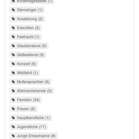
Kindertagesstätte
1
Sternsinger
1
Ausstellung
2
Exerzitien
2
Fastnacht
1
Glaubenskurs
5
Gottesdienst
9
Konzert
6
Wallfahrt
1
Muttersprachler
6
Alleinerziehende
3
Familien
34
Frauen
6
Hauptberufliche
1
Jugendliche
17
Junge Erwachsene
8