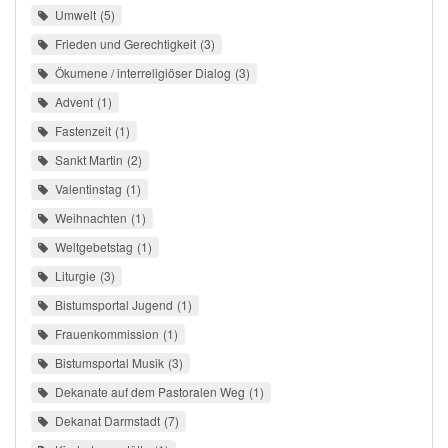
Umwelt
5
Frieden und Gerechtigkeit
3
Ökumene / interreligiöser Dialog
3
Advent
1
Fastenzeit
1
Sankt Martin
2
Valentinstag
1
Weihnachten
1
Weltgebetstag
1
Liturgie
3
Bistumsportal Jugend
1
Frauenkommission
1
Bistumsportal Musik
3
Dekanate auf dem Pastoralen Weg
1
Dekanat Darmstadt
7