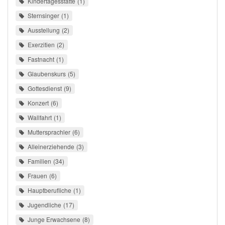
Kindertagesstätte
1
Sternsinger
1
Ausstellung
2
Exerzitien
2
Fastnacht
1
Glaubenskurs
5
Gottesdienst
9
Konzert
6
Wallfahrt
1
Muttersprachler
6
Alleinerziehende
3
Familien
34
Frauen
6
Hauptberufliche
1
Jugendliche
17
Junge Erwachsene
8