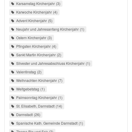
Karsamstag Kirchenjahr
3
Karwoche Kirchenjahr
4
Advent Kirchenjahr
5
Neujahr und Jahresanfang Kirchenjahr
1
Ostern Kirchenjahr
3
Pfingsten Kirchenjahr
4
Sankt Martin Kirchenjahr
2
Silvester und Jahresabschluss Kirchenjahr
1
Valentinstag
2
Weihnachten Kirchenjahr
7
Weltgebetstag
1
Palmsonntag Kirchenjahr
1
St. Elisabeth, Darmstadt
14
Darmstadt
26
Spanische Kath. Gemeinde Darmstadt
1
Thema Bio und Fair
2