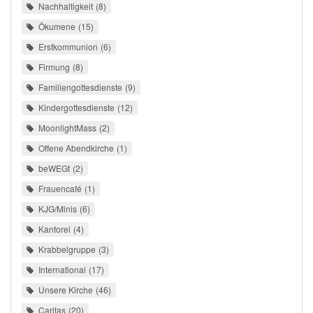
Nachhaltigkeit
8
Ökumene
15
Erstkommunion
6
Firmung
8
Familiengottesdienste
9
Kindergottesdienste
12
MoonlightMass
2
Offene Abendkirche
1
beWEGt
2
Frauencafé
1
KJG/Minis
6
Kantorei
4
Krabbelgruppe
3
International
17
Unsere Kirche
46
Caritas
20