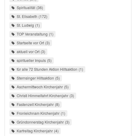
Spiritualität
36
St. Elisabeth
172
St. Ludwig
1
TOP Veranstaltung
1
Startseite vor Ort
3
aktuell vor Ort
3
spiritueller Impuls
5
für alle 72 Stunden Aktion Hilfsaktion
1
Sternsinger Hilfsaktion
5
Aschermittwoch Kirchenjahr
5
Christi Himmelfahrt Kirchenjahr
3
Fastenzeit Kirchenjahr
8
Fronleichnam Kirchenjahr
1
Gründonnerstag Kirchenjahr
3
Karfreitag Kirchenjahr
4