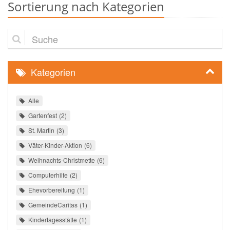
Sortierung nach Kategorien
Suche
Kategorien
Alle
Gartenfest
2
St. Martin
3
Väter-Kinder-Aktion
6
Weihnachts-Christmette
6
Computerhilfe
2
Ehevorbereitung
1
GemeindeCaritas
1
Kindertagesstätte
1