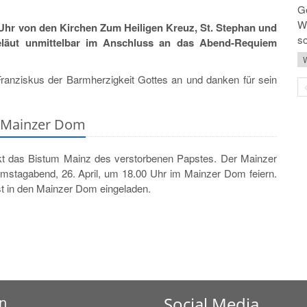
G
Wi
Uhr von den Kirchen Zum Heiligen Kreuz, St. Stephan und
so
Geläut unmittelbar im Anschluss an das Abend-Requiem
W
anziskus der Barmherzigkeit Gottes an und danken für sein
m Mainzer Dom
 das Bistum Mainz des verstorbenen Papstes. Der Mainzer
amstagabend, 26. April, um 18.00 Uhr im Mainzer Dom feiern.
t in den Mainzer Dom eingeladen.
Social Media
n