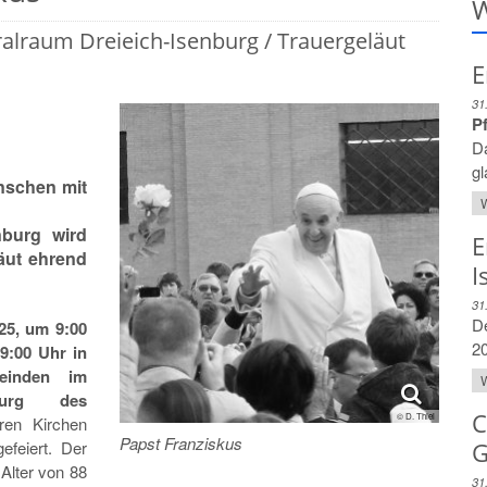
W
alraum Dreieich-Isenburg / Trauergeläut
E
31
Pf
Da
gl
enschen mit
W
nburg wird
E
äut ehrend
I
31
D
25, um 9:00
20
9:00 Uhr in
einden im
W
nburg des
C
© D. Thiel
en Kirchen
Papst Franziskus
efeiert. Der
G
Alter von 88
31