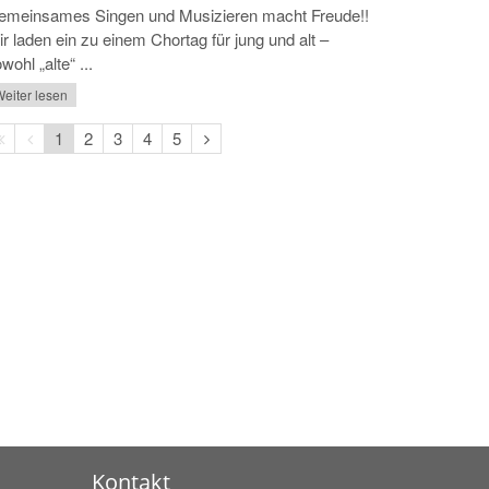
emeinsames Singen und Musizieren macht Freude!!
r laden ein zu einem Chortag für jung und alt –
wohl „alte“ ...
eiter lesen
Erste
Vorherige
Nächste
1
2
3
4
5
Seite
Seite
Seite
Kontakt