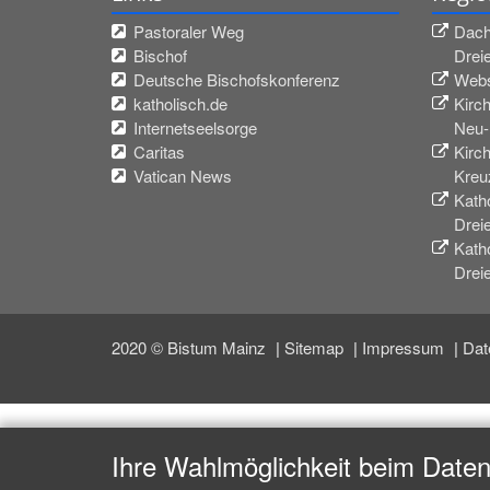
Pastoraler Weg
Dach
Bischof
Drei
Deutsche Bischofskonferenz
Webs
katholisch.de
Kirc
Internetseelsorge
Neu-
Caritas
Kirc
Vatican News
Kreu
Katho
Drei
Katho
Drei
2020 © Bistum Mainz
Sitemap
Impressum
Dat
Ihre Wahlmöglichkeit beim Date