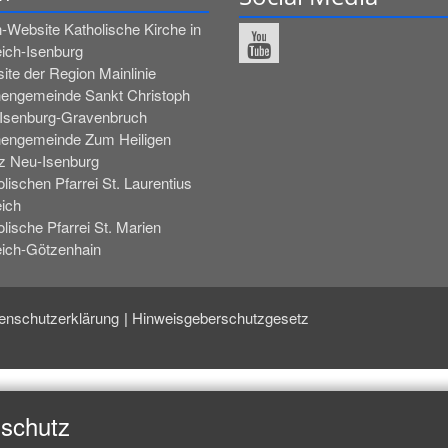
-Website Katholische Kirche in
eich-Isenburg
ite der Region Mainlinie
hengemeinde Sankt Christoph
Isenburg-Gravenbruch
hengemeinde Zum Heiligen
z Neu-Isenburg
lischen Pfarrei St. Laurentius
eich
lische Pfarrei St. Marien
eich-Götzenhain
enschutzerklärung
Hinweisgeberschutzgesetz
nschutz