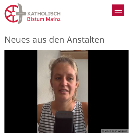
Zum Inhalt springen
Neues aus den Anstalten
© Video Leah Weigand