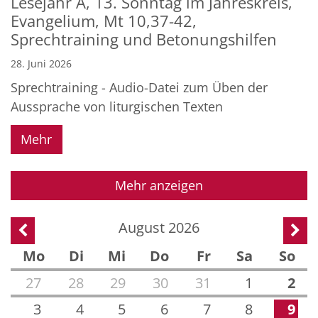
Lesejahr A, 13. Sonntag im Jahreskreis,
Evangelium, Mt 10,37-42,
Sprechtraining und Betonungshilfen
28. Juni 2026
Sprechtraining - Audio-Datei zum Üben der
Aussprache von liturgischen Texten
Mehr
Mehr anzeigen
August 2026
Vorherige Seite
Näch
Mo
Di
Mi
Do
Fr
Sa
So
27
28
29
30
31
1
2
3
4
5
6
7
8
9