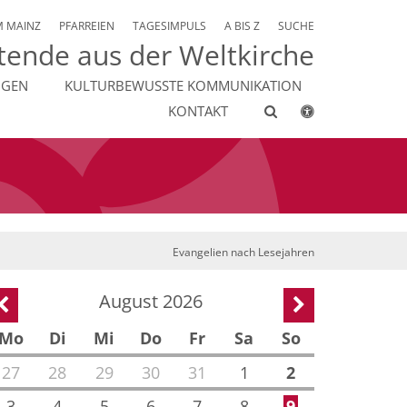
M MAINZ
PFARREIEN
TAGESIMPULS
A BIS Z
SUCHE
tende aus der Weltkirche
NGEN
KULTURBEWUSSTE KOMMUNIKATION
KONTAKT
Evangelien nach Lesejahren
August 2026
Vorherige Seite
Nächste Seite
Mo
Di
Mi
Do
Fr
Sa
So
27
28
29
30
31
1
2
3
4
5
6
7
8
9