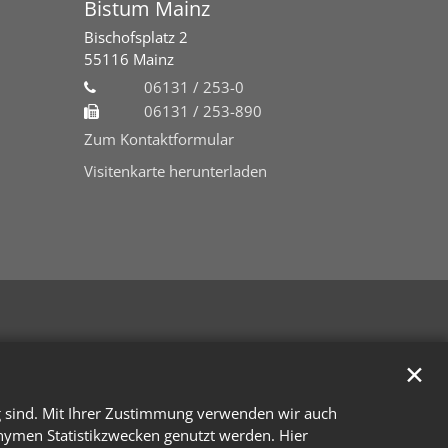
Bistum Mainz
Bischofsplatz 2
55116
Mainz
06131 / 253-0
06131 / 253-890
Zum Kontaktformular
Visitenkarte herunterladen
✕
g sind. Mit Ihrer Zustimmung verwenden wir auch
onymen Statistikzwecken genutzt werden. Hier