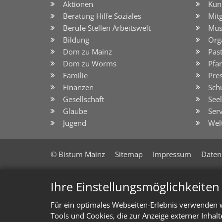
Aktionen
Kun
Beratung Hilfe Soziales
Mit
Berufe Stellen Arbeitswelt
Mus
Bildung
Org
Dom zu Mainz
Pas
Dom zu Worms
Pfar
Familie
Pre
Finanzen
Sch
Gesellschaft
See
Glaube
Serv
Jugend
Wel
© Bistum Mainz
Sitemap
Impressum
Daten
Ihre Einstellungsmöglichkeite
Für ein optimales Webseiten-Erlebnis verwenden w
Tools und Cookies, die zur Anzeige externer Inhal