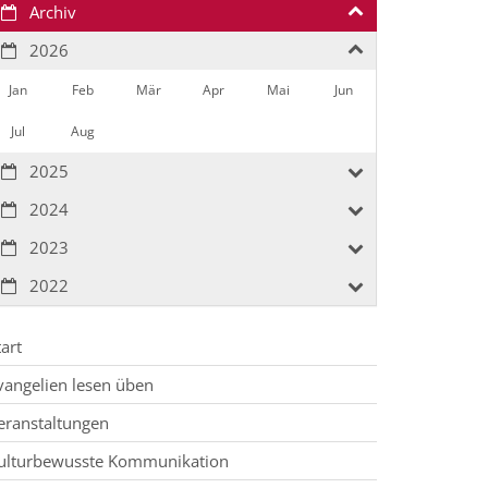
Archiv
2026
Jan
Feb
Mär
Apr
Mai
Jun
Jul
Aug
2025
2024
2023
2022
tart
vangelien lesen üben
eranstaltungen
ulturbewusste Kommunikation