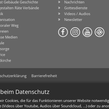
st Gebäude Geschichte
Nachrichten
gestalten Räte Verbände
Gottesdienste
ik
Videos / Audios
anisation
Newsletter
toraler Weg
reien
sse Medien
ule
lsorge
ice
tkirche
schutzerklärung
Barrierefreiheit
n beim Datenschutz
ir Cookies, die für das Funktionieren unserer Website notwendi
te (Videos über Youtube, Audios über Soundcloud, ...) oder zu an