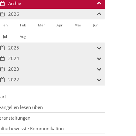
Archiv
2026
Jan
Feb
Mär
Apr
Mai
Jun
Jul
Aug
2025
2024
2023
2022
tart
vangelien lesen üben
eranstaltungen
ulturbewusste Kommunikation