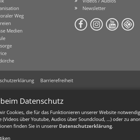
ik
Videos / Audios
anisation
Newsletter
toraler Weg
reien
sse Medien
ule
lsorge
ice
tkirche
schutzerklärung
Barrierefreiheit
n beim Datenschutz
ir Cookies, die für das Funktionieren unserer Website notwendi
te (Videos über Youtube, Audios über Soundcloud, ...) oder zu an
ionen finden Sie in unserer
Datenschutzerklärung
.
stiken