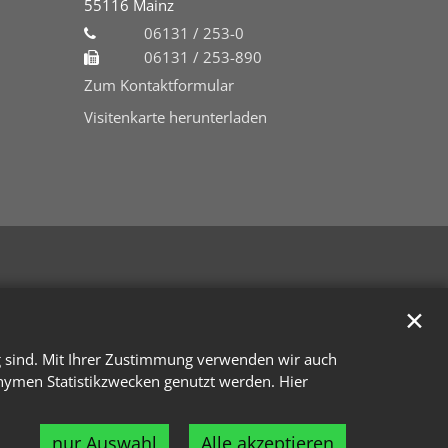
55116
Mainz
06131 / 253-0
06131 / 253-890
Zum Kontaktformular
Visitenkarte herunterladen
✕
g sind. Mit Ihrer Zustimmung verwenden wir auch
onymen Statistikzwecken genutzt werden. Hier
nur Auswahl
Alle akzeptieren