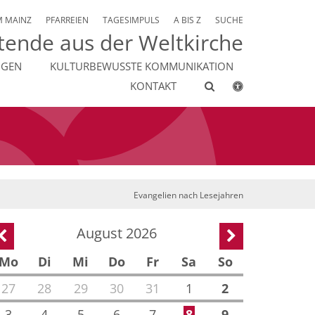
M MAINZ
PFARREIEN
TAGESIMPULS
A BIS Z
SUCHE
tende aus der Weltkirche
NGEN
KULTURBEWUSSTE KOMMUNIKATION
KONTAKT
Evangelien nach Lesejahren
August 2026
Vorherige Seite
Nächste Seite
Mo
Di
Mi
Do
Fr
Sa
So
27
28
29
30
31
1
2
3
4
5
6
7
8
9