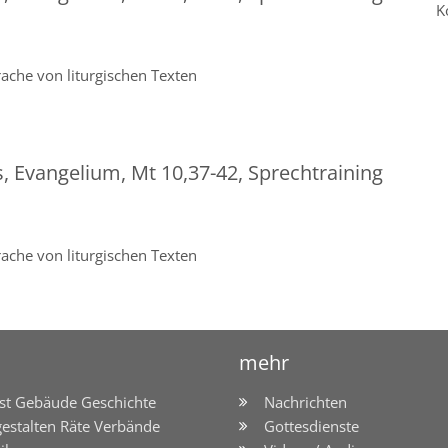
K
ache von liturgischen Texten
s, Evangelium, Mt 10,37-42, Sprechtraining
ache von liturgischen Texten
mehr
st Gebäude Geschichte
Nachrichten
gestalten Räte Verbände
Gottesdienste