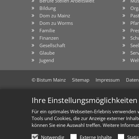
Berufe Stellen Arbeitswelt
Mus
Bildung
Org
Dom zu Mainz
Pas
Dom zu Worms
Pfar
Familie
Pre
Finanzen
Sch
Gesellschaft
See
Glaube
Serv
Jugend
Wel
© Bistum Mainz
Sitemap
Impressum
Daten
Ihre Einstellungsmöglichkeite
Für ein optimales Webseiten-Erlebnis verwenden w
Tools und Cookies, die zur Anzeige externer Inhal
können Sie eine Auswahl treffen. Weitere Informat
Notwendig
Externe Inhalte
Stati