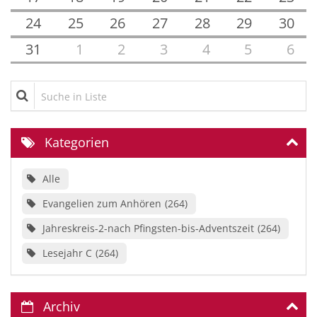
24
25
26
27
28
29
30
31
1
2
3
4
5
6
Suche in Liste
Kategorien
Alle
Evangelien zum Anhören
264
Jahreskreis-2-nach Pfingsten-bis-Adventszeit
264
Lesejahr C
264
Archiv