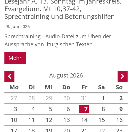
Lesejahr A, 13. Sonntag im Jahreskreis,
Evangelium, Mt 10,37-42,
Sprechtraining und Betonungshilfen
28. Juni 2026
Sprechtraining - Audio-Datei zum Üben der
Aussprache von liturgischen Texten
Mehr
August 2026
Vorherige Seite
Näch
Mo
Di
Mi
Do
Fr
Sa
So
27
28
29
30
31
1
2
3
4
5
6
7
8
9
10
11
12
13
14
15
16
17
18
19
20
21
22
23