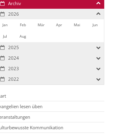
Archiv
2026
Jan
Feb
Mär
Apr
Mai
Jun
Jul
Aug
2025
2024
2023
2022
tart
vangelien lesen üben
eranstaltungen
ulturbewusste Kommunikation