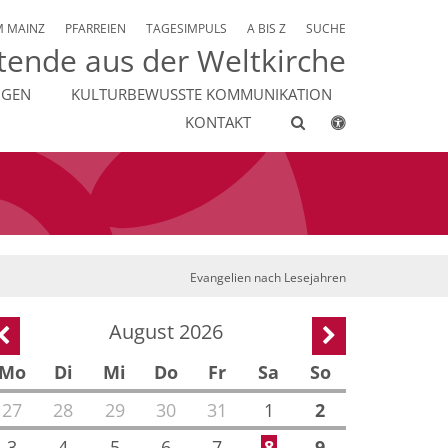
M MAINZ
PFARREIEN
TAGESIMPULS
A BIS Z
SUCHE
tende aus der Weltkirche
NGEN
KULTURBEWUSSTE KOMMUNIKATION
KONTAKT
Evangelien nach Lesejahren
August 2026
Vorherige Seite
Nächste Seite
Mo
Di
Mi
Do
Fr
Sa
So
27
28
29
30
31
1
2
3
4
5
6
7
8
9