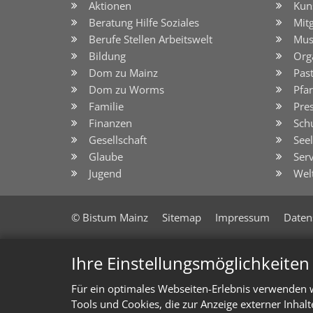
Aktionen
Kun
Beratung Hilfe Soziales
Mit
Berufe Stellen Arbeitswelt
Mus
Bildung
Org
Dom zu Mainz
Pas
Dom zu Worms
Pfar
Familie
Pre
Finanzen
Sch
Gesellschaft
See
Glaube
Serv
Jugend
Wel
© Bistum Mainz
Sitemap
Impressum
Daten
Ihre Einstellungsmöglichkeite
Für ein optimales Webseiten-Erlebnis verwenden w
Tools und Cookies, die zur Anzeige externer Inhal