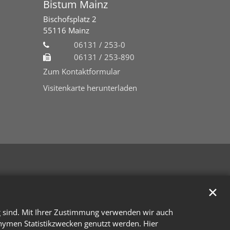
Bistum Mainz
Bischofsplatz 2
55116
Mainz
06131 / 253-0
06131 / 253-890
Zum Kontaktformular
Visitenkarte herunterladen
✕
g sind. Mit Ihrer Zustimmung verwenden wir auch
onymen Statistikzwecken genutzt werden. Hier