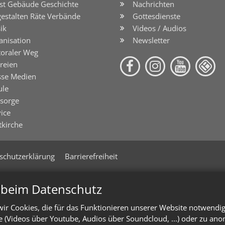
st Gebäude Geschichte
Nachrichten
gestalten Räte Verbände
Gottesdienste
ik
Videos / Audios
anisation
Newsletter
toraler Weg
reien
sse Medien
ule
lsorge
ice
tkirche
schutzerklärung
Barrierefreiheit
n beim Datenschutz
ir Cookies, die für das Funktionieren unserer Website notwendi
te (Videos über Youtube, Audios über Soundcloud, ...) oder zu an