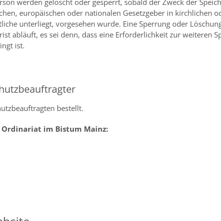
on werden gelöscht oder gesperrt, sobald der Zweck der Speiche
ichen, europäischen oder nationalen Gesetzgeber in kirchlichen 
tliche unterliegt, vorgesehen wurde. Eine Sperrung oder Löschun
t abläuft, es sei denn, dass eine Erforderlichkeit zur weiteren 
ngt ist.
hutzbeauftragter
tzbeauftragten bestellt.
 Ordinariat im Bistum Mainz: