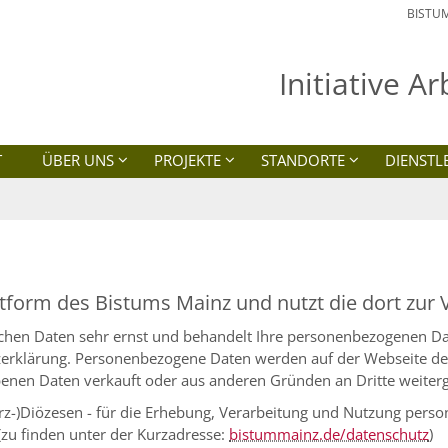
BISTU
Initiative A
T
ÜBER UNS
PROJEKTE
STANDORTE
DIENSTL
attform des Bistums Mainz und nutzt die dort zur 
hen Daten sehr ernst und behandelt Ihre personenbezogenen Dat
tzerklärung. Personenbezogene Daten werden auf der Webseite d
enen Daten verkauft oder aus anderen Gründen an Dritte weiter
(Erz-)Diözesen - für die Erhebung, Verarbeitung und Nutzung pe
(zu finden unter der Kurzadresse:
bistummainz.de/datenschutz
)