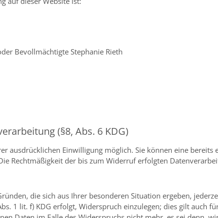
g auf dieser Website ist:
oder Bevollmächtigte Stephanie Rieth
verarbeitung (§8, Abs. 6 KDG)
r ausdrücklichen Einwilligung möglich. Sie können eine bereits er
. Die Rechtmäßigkeit der bis zum Widerruf erfolgten Datenverarbe
ünden, die sich aus Ihrer besonderen Situation ergeben, jederzei
 1 lit. f) KDG erfolgt, Widerspruch einzulegen; dies gilt auch fü
nen Daten im Falle des Widerspruchs nicht mehr, es sei denn, w