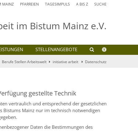
M MAINZ
PFARREIEN
TAGESIMPULS
A BIS Z
SUCHE
rbeit im Bistum Mainz e.V.
EISTUNGEN
STELLENANGEBOTE
Berufe Stellen Arbeitswelt
initiative arbeit
Datenschutz
Verfügung gestellte Technik
en vertraulich und entsprechend der gesetzlichen
es Bistums Mainz nur im technisch notwendigen
gegeben.
rsonenbezogener Daten die Bestimmungen des