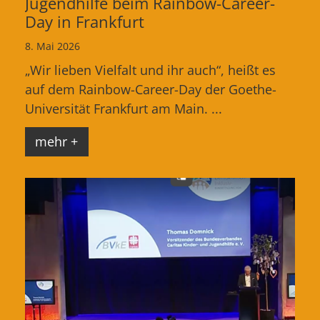
Jugendhilfe beim Rainbow-Career-
Day in Frankfurt
8. Mai 2026
„Wir lieben Vielfalt und ihr auch“, heißt es
auf dem Rainbow-Career-Day der Goethe-
Universität Frankfurt am Main. ...
mehr +