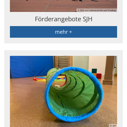
© Bild von manseok Kim auf Pixabay
Förderangebote SJH
mehr +
© SJH