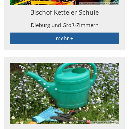
© Bild von Wokandapix auf Pixabay
Bischof-Ketteler-Schule
Dieburg und Groß-Zimmern
mehr +
© Alexandra H. / PIXELIO