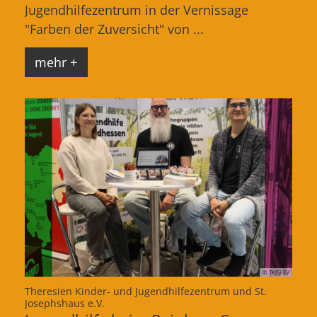
Jugendhilfezentrum in der Vernissage
"Farben der Zuversicht" von ...
mehr +
© TKJSJ-EV
Theresien Kinder- und Jugendhilfezentrum und St.
:
Josephshaus e.V.