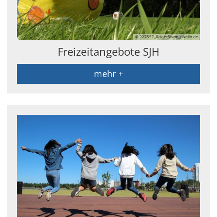
© 227557_RainerSturm_pixelio.de
Freizeitangebote SJH
mehr +