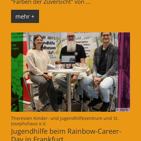
"Farben der Zuversicht" von ...
mehr +
© TKJSJ-EV
Theresien Kinder- und Jugendhilfezentrum und St.
:
Josephshaus e.V.
Jugendhilfe beim Rainbow-Career-
Day in Frankfurt