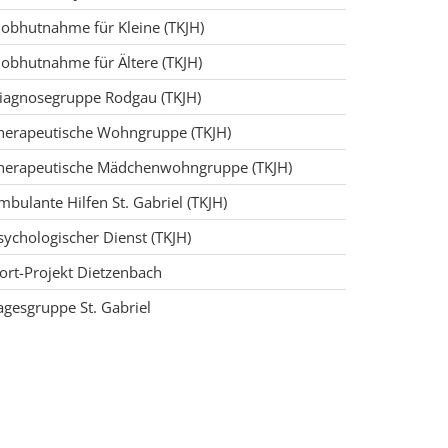
nobhutnahme für Kleine (TKJH)
nobhutnahme für Ältere (TKJH)
iagnosegruppe Rodgau (TKJH)
herapeutische Wohngruppe (TKJH)
herapeutische Mädchenwohngruppe (TKJH)
mbulante Hilfen St. Gabriel (TKJH)
sychologischer Dienst (TKJH)
ort-Projekt Dietzenbach
agesgruppe St. Gabriel