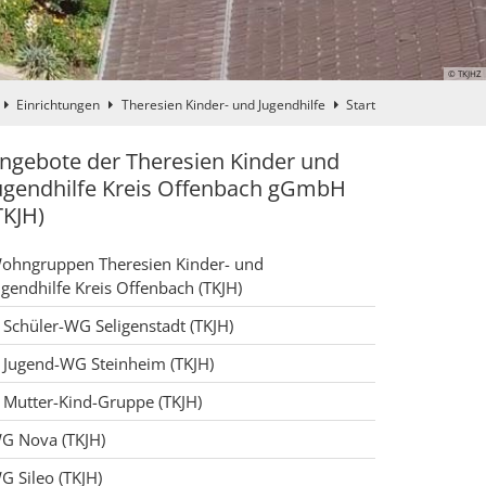
© TKJHZ
Einrichtungen
Theresien Kinder- und Jugendhilfe
Start
ngebote der Theresien Kinder und
ugendhilfe Kreis Offenbach gGmbH
TKJH)
ohngruppen Theresien Kinder- und
ugendhilfe Kreis Offenbach (TKJH)
Schüler-WG Seligenstadt (TKJH)
Jugend-WG Steinheim (TKJH)
Mutter-Kind-Gruppe (TKJH)
G Nova (TKJH)
G Sileo (TKJH)