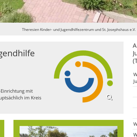
Theresien Kinder- und Jugendhilfezentrum und St. Josephshaus e.V.
A
gendhilfe
J
(
W
J
-Einrichtung mit
ptsächlich im Kreis
W
W