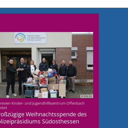
© POL-OF
resien Kinder- und Jugendhilfezentrum Offenbach
:
mbH
roßzügige Weihnachtsspende des
lizeipräsidiums Südosthessen