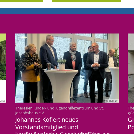
SJ-EV
© TKJSJ-EV
Theresien Kinder- und Jugendhilfezentrum und St.
The
:
Josephshaus e.V.
gG
Johannes Kofler: neues
G
Vorstandsmitglied und
Po