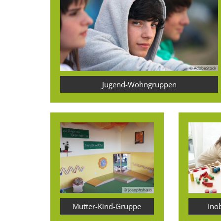
© AdobeStock
Jugend-Wohngruppen
© Josephshaus
Mutter-Kind-Gruppe
Ino