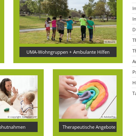
I
I
D
T
© Pexels
T
UMA-Wohngruppen + Ambulante Hilfen
A
P
H
T
© copyright: Rawpixel Ltd
© AdobePro
bhutnahmen
Therapeutische Angebote