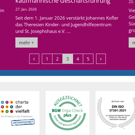
kaufmännische Geschäftsführung
23.
27. Jan. 2026
ein
Vi
Ge
Seit dem 1. Januar 2026 verstärkt Johannes Kofler
Sü
das Theresien Kinder- und Jugendhilfezentrum
gro
und St. Josephshaus e.V. ...
mehr +
m
Vorherige Seite
Nächste Seite
1
2
3
4
5