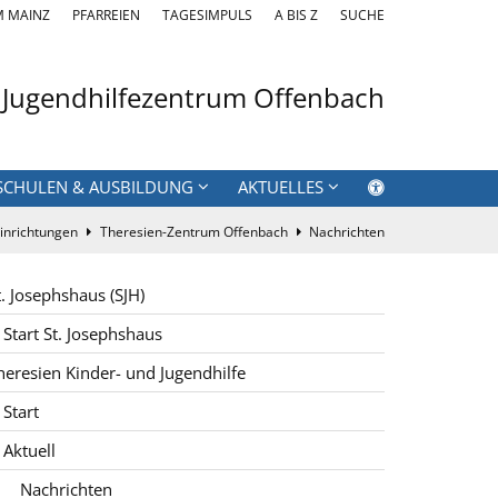
M MAINZ
PFARREIEN
TAGESIMPULS
A BIS Z
SUCHE
 Jugendhilfezentrum Offenbach
SCHULEN & AUSBILDUNG
AKTUELLES
inrichtungen
Theresien-Zentrum Offenbach
Nachrichten
t. Josephshaus (SJH)
Start St. Josephshaus
heresien Kinder- und Jugendhilfe
Start
Aktuell
Nachrichten