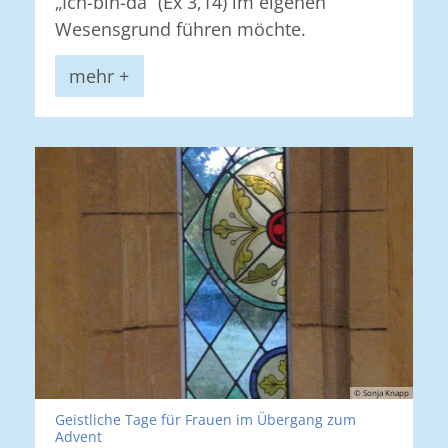
„Ich-bin-da“ (Ex 3,14) im eigenen
Wesensgrund führen möchte.
mehr +
© Sonja Knapp
Geistliche Tage für Frauen im Übergang zum
:
Advent