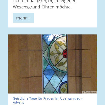
„Ich-bin-da“ (Ex 3,14) im eigenen
Wesensgrund führen möchte.
mehr +
© Sonja Knapp
Geistliche Tage für Frauen im Übergang zum
:
Advent