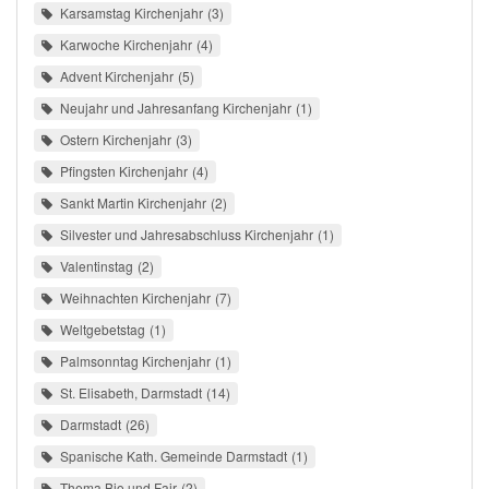
Karsamstag Kirchenjahr
3
Karwoche Kirchenjahr
4
Advent Kirchenjahr
5
Neujahr und Jahresanfang Kirchenjahr
1
Ostern Kirchenjahr
3
Pfingsten Kirchenjahr
4
Sankt Martin Kirchenjahr
2
Silvester und Jahresabschluss Kirchenjahr
1
Valentinstag
2
Weihnachten Kirchenjahr
7
Weltgebetstag
1
Palmsonntag Kirchenjahr
1
St. Elisabeth, Darmstadt
14
Darmstadt
26
Spanische Kath. Gemeinde Darmstadt
1
Thema Bio und Fair
2