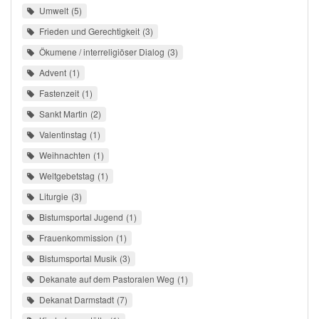
Umwelt
5
Frieden und Gerechtigkeit
3
Ökumene / interreligiöser Dialog
3
Advent
1
Fastenzeit
1
Sankt Martin
2
Valentinstag
1
Weihnachten
1
Weltgebetstag
1
Liturgie
3
Bistumsportal Jugend
1
Frauenkommission
1
Bistumsportal Musik
3
Dekanate auf dem Pastoralen Weg
1
Dekanat Darmstadt
7