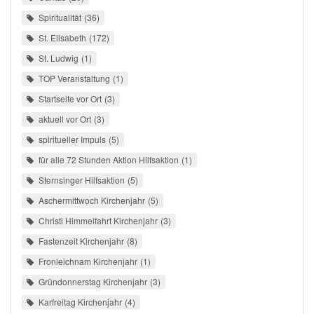
Spiritualität
36
St. Elisabeth
172
St. Ludwig
1
TOP Veranstaltung
1
Startseite vor Ort
3
aktuell vor Ort
3
spiritueller Impuls
5
für alle 72 Stunden Aktion Hilfsaktion
1
Sternsinger Hilfsaktion
5
Aschermittwoch Kirchenjahr
5
Christi Himmelfahrt Kirchenjahr
3
Fastenzeit Kirchenjahr
8
Fronleichnam Kirchenjahr
1
Gründonnerstag Kirchenjahr
3
Karfreitag Kirchenjahr
4