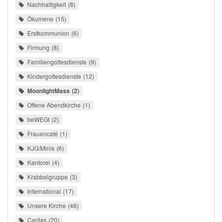
Nachhaltigkeit
8
Ökumene
15
Erstkommunion
6
Firmung
8
Familiengottesdienste
9
Kindergottesdienste
12
MoonlightMass
2
Offene Abendkirche
1
beWEGt
2
Frauencafé
1
KJG/Minis
6
Kantorei
4
Krabbelgruppe
3
International
17
Unsere Kirche
46
Caritas
20