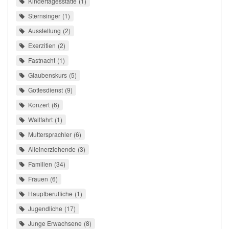
Kindertagesstätte
1
Sternsinger
1
Ausstellung
2
Exerzitien
2
Fastnacht
1
Glaubenskurs
5
Gottesdienst
9
Konzert
6
Wallfahrt
1
Muttersprachler
6
Alleinerziehende
3
Familien
34
Frauen
6
Hauptberufliche
1
Jugendliche
17
Junge Erwachsene
8