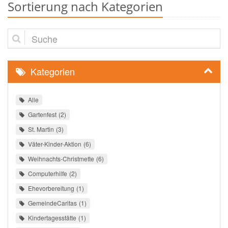
Sortierung nach Kategorien
Suche
Kategorien
Alle
Gartenfest
2
St. Martin
3
Väter-Kinder-Aktion
6
Weihnachts-Christmette
6
Computerhilfe
2
Ehevorbereitung
1
GemeindeCaritas
1
Kindertagesstätte
1