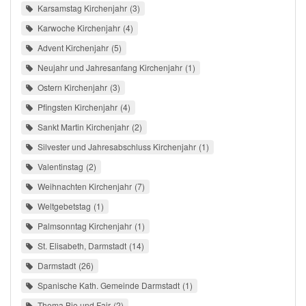
Karsamstag Kirchenjahr
3
Karwoche Kirchenjahr
4
Advent Kirchenjahr
5
Neujahr und Jahresanfang Kirchenjahr
1
Ostern Kirchenjahr
3
Pfingsten Kirchenjahr
4
Sankt Martin Kirchenjahr
2
Silvester und Jahresabschluss Kirchenjahr
1
Valentinstag
2
Weihnachten Kirchenjahr
7
Weltgebetstag
1
Palmsonntag Kirchenjahr
1
St. Elisabeth, Darmstadt
14
Darmstadt
26
Spanische Kath. Gemeinde Darmstadt
1
Thema Bio und Fair
2