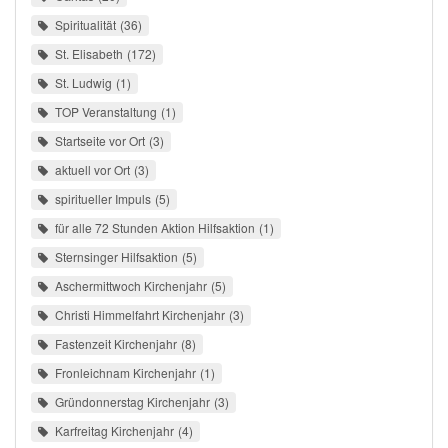
Spiritualität
36
St. Elisabeth
172
St. Ludwig
1
TOP Veranstaltung
1
Startseite vor Ort
3
aktuell vor Ort
3
spiritueller Impuls
5
für alle 72 Stunden Aktion Hilfsaktion
1
Sternsinger Hilfsaktion
5
Aschermittwoch Kirchenjahr
5
Christi Himmelfahrt Kirchenjahr
3
Fastenzeit Kirchenjahr
8
Fronleichnam Kirchenjahr
1
Gründonnerstag Kirchenjahr
3
Karfreitag Kirchenjahr
4