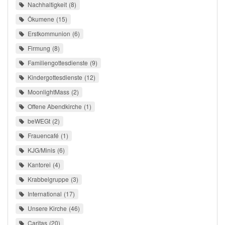
Nachhaltigkeit
8
Ökumene
15
Erstkommunion
6
Firmung
8
Familiengottesdienste
9
Kindergottesdienste
12
MoonlightMass
2
Offene Abendkirche
1
beWEGt
2
Frauencafé
1
KJG/Minis
6
Kantorei
4
Krabbelgruppe
3
International
17
Unsere Kirche
46
Caritas
20