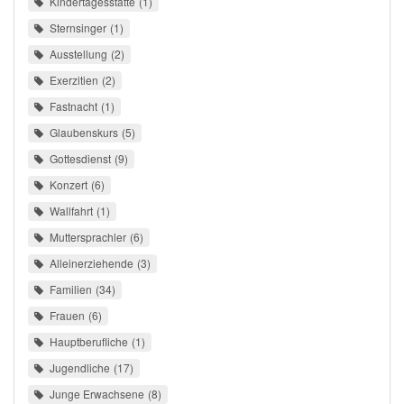
Kindertagesstätte
1
Sternsinger
1
Ausstellung
2
Exerzitien
2
Fastnacht
1
Glaubenskurs
5
Gottesdienst
9
Konzert
6
Wallfahrt
1
Muttersprachler
6
Alleinerziehende
3
Familien
34
Frauen
6
Hauptberufliche
1
Jugendliche
17
Junge Erwachsene
8