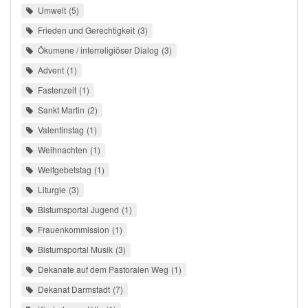
Umwelt
5
Frieden und Gerechtigkeit
3
Ökumene / interreligiöser Dialog
3
Advent
1
Fastenzeit
1
Sankt Martin
2
Valentinstag
1
Weihnachten
1
Weltgebetstag
1
Liturgie
3
Bistumsportal Jugend
1
Frauenkommission
1
Bistumsportal Musik
3
Dekanate auf dem Pastoralen Weg
1
Dekanat Darmstadt
7