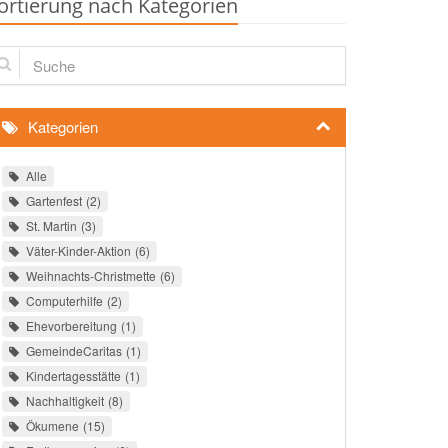
ortierung nach Kategorien
che
Kategorien
Alle
Gartenfest
2
St. Martin
3
Väter-Kinder-Aktion
6
Weihnachts-Christmette
6
Computerhilfe
2
Ehevorbereitung
1
GemeindeCaritas
1
Kindertagesstätte
1
Nachhaltigkeit
8
Ökumene
15