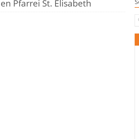
n Pfarrei St. Elisabeth
S
Su