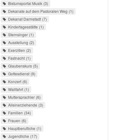
Bistumsportal Musik
3
Dekanate auf dem Pastoralen Weg
1
Dekanat Darmstadt
7
Kindertagesstätte
1
Sternsinger
1
Ausstellung
2
Exerzitien
2
Fastnacht
1
Glaubenskurs
5
Gottesdienst
9
Konzert
6
Wallfahrt
1
Muttersprachler
6
Alleinerziehende
3
Familien
34
Frauen
6
Hauptberufliche
1
Jugendliche
17