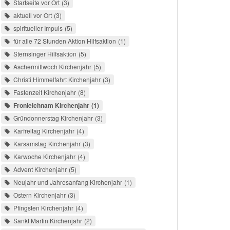
Startseite vor Ort
3
aktuell vor Ort
3
spiritueller Impuls
5
für alle 72 Stunden Aktion Hilfsaktion
1
Sternsinger Hilfsaktion
5
Aschermittwoch Kirchenjahr
5
Christi Himmelfahrt Kirchenjahr
3
Fastenzeit Kirchenjahr
8
Fronleichnam Kirchenjahr
1
Gründonnerstag Kirchenjahr
3
Karfreitag Kirchenjahr
4
Karsamstag Kirchenjahr
3
Karwoche Kirchenjahr
4
Advent Kirchenjahr
5
Neujahr und Jahresanfang Kirchenjahr
1
Ostern Kirchenjahr
3
Pfingsten Kirchenjahr
4
Sankt Martin Kirchenjahr
2