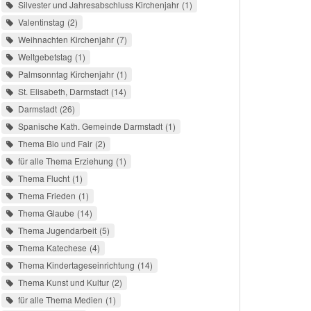
Silvester und Jahresabschluss Kirchenjahr
1
Valentinstag
2
Weihnachten Kirchenjahr
7
Weltgebetstag
1
Palmsonntag Kirchenjahr
1
St. Elisabeth, Darmstadt
14
Darmstadt
26
Spanische Kath. Gemeinde Darmstadt
1
Thema Bio und Fair
2
für alle Thema Erziehung
1
Thema Flucht
1
Thema Frieden
1
Thema Glaube
14
Thema Jugendarbeit
5
Thema Katechese
4
Thema Kindertageseinrichtung
14
Thema Kunst und Kultur
2
für alle Thema Medien
1