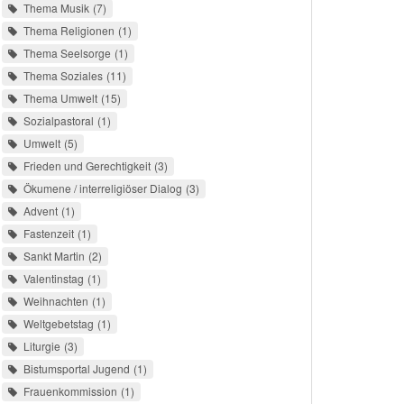
Thema Musik
7
Thema Religionen
1
Thema Seelsorge
1
Thema Soziales
11
Thema Umwelt
15
Sozialpastoral
1
Umwelt
5
Frieden und Gerechtigkeit
3
Ökumene / interreligiöser Dialog
3
Advent
1
Fastenzeit
1
Sankt Martin
2
Valentinstag
1
Weihnachten
1
Weltgebetstag
1
Liturgie
3
Bistumsportal Jugend
1
Frauenkommission
1