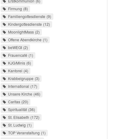
Erstkommunion
6
Firmung
8
Familiengottesdienste
9
Kindergottesdienste
12
MoonlightMass
2
Offene Abendkirche
1
beWEGt
2
Frauencafé
1
KJG/Minis
6
Kantorei
4
Krabbelgruppe
3
International
17
Unsere Kirche
46
Caritas
20
Spiritualität
36
St. Elisabeth
172
St. Ludwig
1
TOP Veranstaltung
1