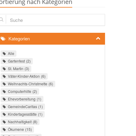
ortierung nach Kategorien
che
Kategorien
Alle
Gartenfest
2
St. Martin
3
Väter-Kinder-Aktion
6
Weihnachts-Christmette
6
Computerhilfe
2
Ehevorbereitung
1
GemeindeCaritas
1
Kindertagesstätte
1
Nachhaltigkeit
8
Ökumene
15