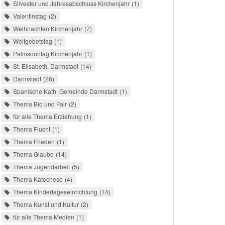
Silvester und Jahresabschluss Kirchenjahr
1
Valentinstag
2
Weihnachten Kirchenjahr
7
Weltgebetstag
1
Palmsonntag Kirchenjahr
1
St. Elisabeth, Darmstadt
14
Darmstadt
26
Spanische Kath. Gemeinde Darmstadt
1
Thema Bio und Fair
2
für alle Thema Erziehung
1
Thema Flucht
1
Thema Frieden
1
Thema Glaube
14
Thema Jugendarbeit
5
Thema Katechese
4
Thema Kindertageseinrichtung
14
Thema Kunst und Kultur
2
für alle Thema Medien
1