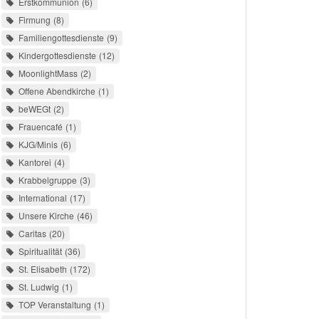
Erstkommunion
6
Firmung
8
Familiengottesdienste
9
Kindergottesdienste
12
MoonlightMass
2
Offene Abendkirche
1
beWEGt
2
Frauencafé
1
KJG/Minis
6
Kantorei
4
Krabbelgruppe
3
International
17
Unsere Kirche
46
Caritas
20
Spiritualität
36
St. Elisabeth
172
St. Ludwig
1
TOP Veranstaltung
1