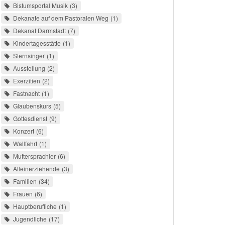
Bistumsportal Musik
3
Dekanate auf dem Pastoralen Weg
1
Dekanat Darmstadt
7
Kindertagesstätte
1
Sternsinger
1
Ausstellung
2
Exerzitien
2
Fastnacht
1
Glaubenskurs
5
Gottesdienst
9
Konzert
6
Wallfahrt
1
Muttersprachler
6
Alleinerziehende
3
Familien
34
Frauen
6
Hauptberufliche
1
Jugendliche
17