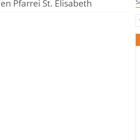
n Pfarrei St. Elisabeth
S
Su