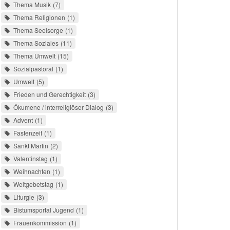
Thema Musik
7
Thema Religionen
1
Thema Seelsorge
1
Thema Soziales
11
Thema Umwelt
15
Sozialpastoral
1
Umwelt
5
Frieden und Gerechtigkeit
3
Ökumene / interreligiöser Dialog
3
Advent
1
Fastenzeit
1
Sankt Martin
2
Valentinstag
1
Weihnachten
1
Weltgebetstag
1
Liturgie
3
Bistumsportal Jugend
1
Frauenkommission
1