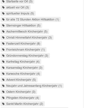
Startseite vor Ort
3
aktuell vor Ort
3
spiritueller Impuls
5
für alle 72 Stunden Aktion Hilfsaktion
1
Sternsinger Hilfsaktion
5
Aschermittwoch Kirchenjahr
5
Christi Himmelfahrt Kirchenjahr
3
Fastenzeit Kirchenjahr
8
Fronleichnam Kirchenjahr
1
Gründonnerstag Kirchenjahr
3
Karfreitag Kirchenjahr
4
Karsamstag Kirchenjahr
3
Karwoche Kirchenjahr
4
Advent Kirchenjahr
5
Neujahr und Jahresanfang Kirchenjahr
1
Ostern Kirchenjahr
3
Pfingsten Kirchenjahr
4
Sankt Martin Kirchenjahr
2