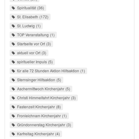
Spiritualität
36
St. Elisabeth
172
St. Ludwig
1
TOP Veranstaltung
1
Startseite vor Ort
3
aktuell vor Ort
3
spiritueller Impuls
5
für alle 72 Stunden Aktion Hilfsaktion
1
Sternsinger Hilfsaktion
5
Aschermittwoch Kirchenjahr
5
Christi Himmelfahrt Kirchenjahr
3
Fastenzeit Kirchenjahr
8
Fronleichnam Kirchenjahr
1
Gründonnerstag Kirchenjahr
3
Karfreitag Kirchenjahr
4