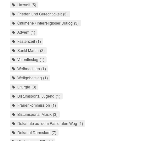
Umwelt
5
Frieden und Gerechtigkeit
3
Ökumene / interreligiöser Dialog
3
Advent
1
Fastenzeit
1
Sankt Martin
2
Valentinstag
1
Weihnachten
1
Weltgebetstag
1
Liturgie
3
Bistumsportal Jugend
1
Frauenkommission
1
Bistumsportal Musik
3
Dekanate auf dem Pastoralen Weg
1
Dekanat Darmstadt
7