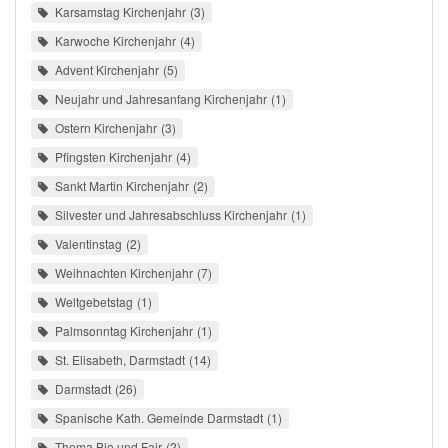
Karsamstag Kirchenjahr
3
Karwoche Kirchenjahr
4
Advent Kirchenjahr
5
Neujahr und Jahresanfang Kirchenjahr
1
Ostern Kirchenjahr
3
Pfingsten Kirchenjahr
4
Sankt Martin Kirchenjahr
2
Silvester und Jahresabschluss Kirchenjahr
1
Valentinstag
2
Weihnachten Kirchenjahr
7
Weltgebetstag
1
Palmsonntag Kirchenjahr
1
St. Elisabeth, Darmstadt
14
Darmstadt
26
Spanische Kath. Gemeinde Darmstadt
1
Thema Bio und Fair
2