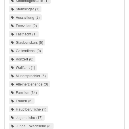
Kindertagesstätte
1
Sternsinger
1
Ausstellung
2
Exerzitien
2
Fastnacht
1
Glaubenskurs
5
Gottesdienst
9
Konzert
6
Wallfahrt
1
Muttersprachler
6
Alleinerziehende
3
Familien
34
Frauen
6
Hauptberufliche
1
Jugendliche
17
Junge Erwachsene
8