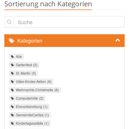
Sortierung nach Kategorien
Suche
Kategorien
Alle
Gartenfest
2
St. Martin
3
Väter-Kinder-Aktion
6
Weihnachts-Christmette
6
Computerhilfe
2
Ehevorbereitung
1
GemeindeCaritas
1
Kindertagesstätte
1