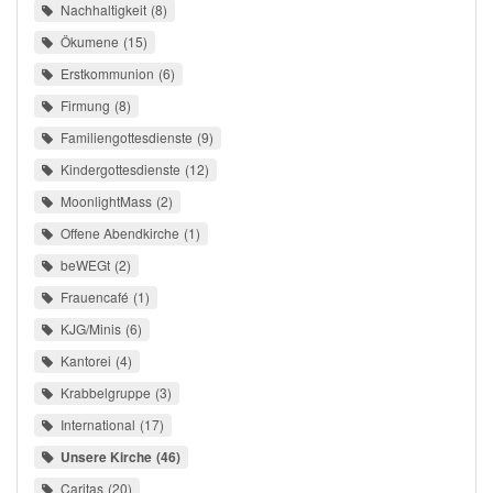
Nachhaltigkeit
8
Ökumene
15
Erstkommunion
6
Firmung
8
Familiengottesdienste
9
Kindergottesdienste
12
MoonlightMass
2
Offene Abendkirche
1
beWEGt
2
Frauencafé
1
KJG/Minis
6
Kantorei
4
Krabbelgruppe
3
International
17
Unsere Kirche
46
Caritas
20