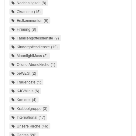
Nachhaltigkeit
8
Ökumene
15
Erstkommunion
6
Firmung
8
Familiengottesdienste
9
Kindergottesdienste
12
MoonlightMass
2
Offene Abendkirche
1
beWEGt
2
Frauencafé
1
KJG/Minis
6
Kantorei
4
Krabbelgruppe
3
International
17
Unsere Kirche
46
Caritas
20