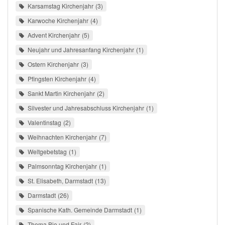
Karsamstag Kirchenjahr
3
Karwoche Kirchenjahr
4
Advent Kirchenjahr
5
Neujahr und Jahresanfang Kirchenjahr
1
Ostern Kirchenjahr
3
Pfingsten Kirchenjahr
4
Sankt Martin Kirchenjahr
2
Silvester und Jahresabschluss Kirchenjahr
1
Valentinstag
2
Weihnachten Kirchenjahr
7
Weltgebetstag
1
Palmsonntag Kirchenjahr
1
St. Elisabeth, Darmstadt
13
Darmstadt
26
Spanische Kath. Gemeinde Darmstadt
1
Thema Bio und Fair
2