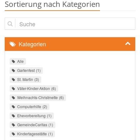
Sortierung nach Kategorien
Suche
Kategorien
Alle
Gartenfest
1
St. Martin
3
Väter-Kinder-Aktion
6
Weihnachts-Christmette
6
Computerhilfe
2
Ehevorbereitung
1
GemeindeCaritas
1
Kindertagesstätte
1