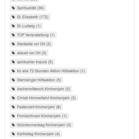
Spiritualität
36
St. Elisabeth
172
St. Ludwig
1
TOP Veranstaltung
1
Startseite vor Ort
3
aktuell vor Ort
3
spiritueller Impuls
5
für alle 72 Stunden Aktion Hilfsaktion
1
Sternsinger Hilfsaktion
5
Aschermittwoch Kirchenjahr
5
Christi Himmelfahrt Kirchenjahr
3
Fastenzeit Kirchenjahr
8
Fronleichnam Kirchenjahr
1
Gründonnerstag Kirchenjahr
3
Karfreitag Kirchenjahr
4