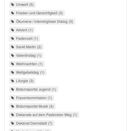
Umwelt
5
Frieden und Gerechtigkeit
3
Ökumene / interreligiöser Dialog
3
Advent
1
Fastenzeit
1
Sankt Martin
2
Valentinstag
1
Weihnachten
1
Weltgebetstag
1
Liturgie
3
Bistumsportal Jugend
1
Frauenkommission
1
Bistumsportal Musik
3
Dekanate auf dem Pastoralen Weg
1
Dekanat Darmstadt
7