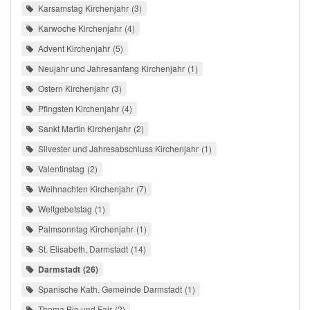
Karsamstag Kirchenjahr
3
Karwoche Kirchenjahr
4
Advent Kirchenjahr
5
Neujahr und Jahresanfang Kirchenjahr
1
Ostern Kirchenjahr
3
Pfingsten Kirchenjahr
4
Sankt Martin Kirchenjahr
2
Silvester und Jahresabschluss Kirchenjahr
1
Valentinstag
2
Weihnachten Kirchenjahr
7
Weltgebetstag
1
Palmsonntag Kirchenjahr
1
St. Elisabeth, Darmstadt
14
Darmstadt
26
Spanische Kath. Gemeinde Darmstadt
1
Thema Bio und Fair
2