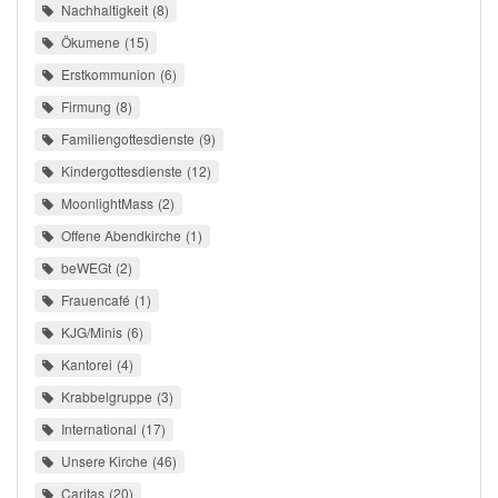
Nachhaltigkeit
8
Ökumene
15
Erstkommunion
6
Firmung
8
Familiengottesdienste
9
Kindergottesdienste
12
MoonlightMass
2
Offene Abendkirche
1
beWEGt
2
Frauencafé
1
KJG/Minis
6
Kantorei
4
Krabbelgruppe
3
International
17
Unsere Kirche
46
Caritas
20