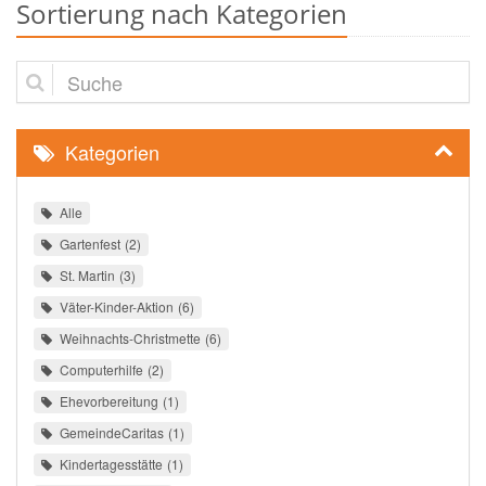
Sortierung nach Kategorien
Suche
Kategorien
Alle
Gartenfest
2
St. Martin
3
Väter-Kinder-Aktion
6
Weihnachts-Christmette
6
Computerhilfe
2
Ehevorbereitung
1
GemeindeCaritas
1
Kindertagesstätte
1