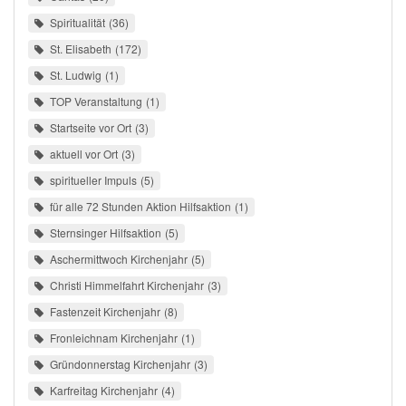
Spiritualität
36
St. Elisabeth
172
St. Ludwig
1
TOP Veranstaltung
1
Startseite vor Ort
3
aktuell vor Ort
3
spiritueller Impuls
5
für alle 72 Stunden Aktion Hilfsaktion
1
Sternsinger Hilfsaktion
5
Aschermittwoch Kirchenjahr
5
Christi Himmelfahrt Kirchenjahr
3
Fastenzeit Kirchenjahr
8
Fronleichnam Kirchenjahr
1
Gründonnerstag Kirchenjahr
3
Karfreitag Kirchenjahr
4