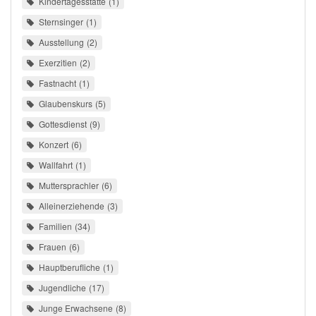
Kindertagesstätte
1
Sternsinger
1
Ausstellung
2
Exerzitien
2
Fastnacht
1
Glaubenskurs
5
Gottesdienst
9
Konzert
6
Wallfahrt
1
Muttersprachler
6
Alleinerziehende
3
Familien
34
Frauen
6
Hauptberufliche
1
Jugendliche
17
Junge Erwachsene
8