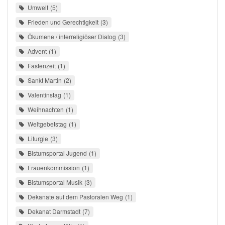
Umwelt
5
Frieden und Gerechtigkeit
3
Ökumene / interreligiöser Dialog
3
Advent
1
Fastenzeit
1
Sankt Martin
2
Valentinstag
1
Weihnachten
1
Weltgebetstag
1
Liturgie
3
Bistumsportal Jugend
1
Frauenkommission
1
Bistumsportal Musik
3
Dekanate auf dem Pastoralen Weg
1
Dekanat Darmstadt
7