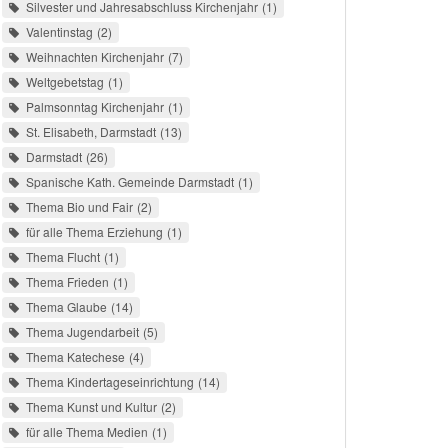
Silvester und Jahresabschluss Kirchenjahr
1
Valentinstag
2
Weihnachten Kirchenjahr
7
Weltgebetstag
1
Palmsonntag Kirchenjahr
1
St. Elisabeth, Darmstadt
13
Darmstadt
26
Spanische Kath. Gemeinde Darmstadt
1
Thema Bio und Fair
2
für alle Thema Erziehung
1
Thema Flucht
1
Thema Frieden
1
Thema Glaube
14
Thema Jugendarbeit
5
Thema Katechese
4
Thema Kindertageseinrichtung
14
Thema Kunst und Kultur
2
für alle Thema Medien
1