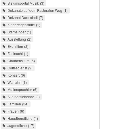
Bistumsportal Musik
3
Dekanate auf dem Pastoralen Weg
1
Dekanat Darmstadt
7
Kindertagesstätte
1
Sternsinger
1
Ausstellung
2
Exerzitien
2
Fastnacht
1
Glaubenskurs
5
Gottesdienst
9
Konzert
6
Wallfahrt
1
Muttersprachler
6
Alleinerziehende
3
Familien
34
Frauen
6
Hauptberufliche
1
Jugendliche
17