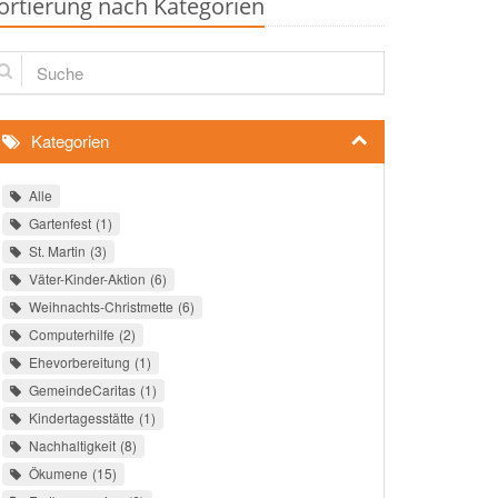
ortierung nach Kategorien
che
Kategorien
Alle
Gartenfest
1
St. Martin
3
Väter-Kinder-Aktion
6
Weihnachts-Christmette
6
Computerhilfe
2
Ehevorbereitung
1
GemeindeCaritas
1
Kindertagesstätte
1
Nachhaltigkeit
8
Ökumene
15