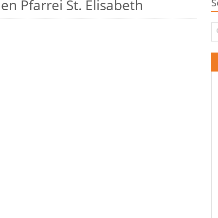
n Pfarrei St. Elisabeth
S
Su