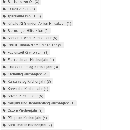
Startseite vor Ort
3
aktuell vor Ort
3
spiritueller Impuls
5
für alle 72 Stunden Aktion Hilfsaktion
1
Sternsinger Hilfsaktion
5
Aschermittwoch Kirchenjahr
5
Christi Himmelfahrt Kirchenjahr
3
Fastenzeit Kirchenjahr
8
Fronleichnam Kirchenjahr
1
Gründonnerstag Kirchenjahr
3
Karfreitag Kirchenjahr
4
Karsamstag Kirchenjahr
3
Karwoche Kirchenjahr
4
Advent Kirchenjahr
5
Neujahr und Jahresanfang Kirchenjahr
1
Ostern Kirchenjahr
3
Pfingsten Kirchenjahr
4
Sankt Martin Kirchenjahr
2