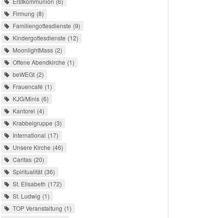
Erstkommunion
6
Firmung
8
Familiengottesdienste
9
Kindergottesdienste
12
MoonlightMass
2
Offene Abendkirche
1
beWEGt
2
Frauencafé
1
KJG/Minis
6
Kantorei
4
Krabbelgruppe
3
International
17
Unsere Kirche
46
Caritas
20
Spiritualität
36
St. Elisabeth
172
St. Ludwig
1
TOP Veranstaltung
1