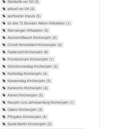
Startseite vor Ort
3
aktuell vor Ort
3
spiritueller Impuls
5
für alle 72 Stunden Aktion Hilfsaktion
1
Sternsinger Hilfsaktion
5
Aschermittwoch Kirchenjahr
5
Christi Himmelfahrt Kirchenjahr
3
Fastenzeit Kirchenjahr
8
Fronleichnam Kirchenjahr
1
Gründonnerstag Kirchenjahr
3
Karfreitag Kirchenjahr
4
Karsamstag Kirchenjahr
3
Karwoche Kirchenjahr
4
Advent Kirchenjahr
5
Neujahr und Jahresanfang Kirchenjahr
1
Ostern Kirchenjahr
3
Pfingsten Kirchenjahr
4
Sankt Martin Kirchenjahr
2