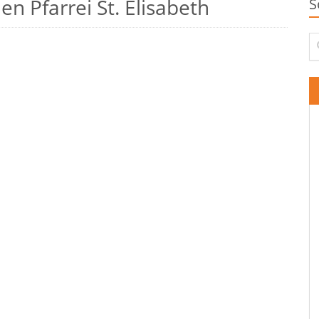
n Pfarrei St. Elisabeth
S
Su