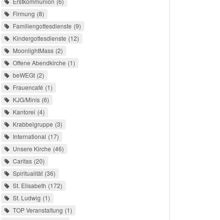
Erstkommunion
6
Firmung
8
Familiengottesdienste
9
Kindergottesdienste
12
MoonlightMass
2
Offene Abendkirche
1
beWEGt
2
Frauencafé
1
KJG/Minis
6
Kantorei
4
Krabbelgruppe
3
International
17
Unsere Kirche
46
Caritas
20
Spiritualität
36
St. Elisabeth
172
St. Ludwig
1
TOP Veranstaltung
1