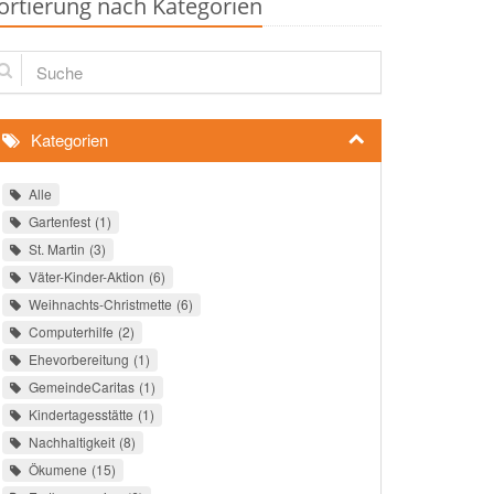
ortierung nach Kategorien
che
Kategorien
Alle
Gartenfest
1
St. Martin
3
Väter-Kinder-Aktion
6
Weihnachts-Christmette
6
Computerhilfe
2
Ehevorbereitung
1
GemeindeCaritas
1
Kindertagesstätte
1
Nachhaltigkeit
8
Ökumene
15