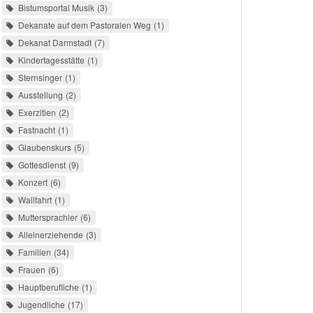
Bistumsportal Musik
3
Dekanate auf dem Pastoralen Weg
1
Dekanat Darmstadt
7
Kindertagesstätte
1
Sternsinger
1
Ausstellung
2
Exerzitien
2
Fastnacht
1
Glaubenskurs
5
Gottesdienst
9
Konzert
6
Wallfahrt
1
Muttersprachler
6
Alleinerziehende
3
Familien
34
Frauen
6
Hauptberufliche
1
Jugendliche
17