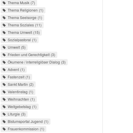
Thema Musik
7
Thema Religionen
1
Thema Seelsorge
1
Thema Soziales
11
Thema Umwelt
15
Sozialpastoral
1
Umwelt
5
Frieden und Gerechtigkeit
3
Ökumene / interreligiöser Dialog
3
Advent
1
Fastenzeit
1
Sankt Martin
2
Valentinstag
1
Weihnachten
1
Weltgebetstag
1
Liturgie
3
Bistumsportal Jugend
1
Frauenkommission
1