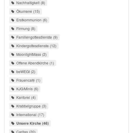
Nachhaltigkeit
8
Ökumene
15
Erstkommunion
6
Firmung
8
Familiengottesdienste
9
Kindergottesdienste
12
MoonlightMass
2
Offene Abendkirche
1
beWEGt
2
Frauencafé
1
KJG/Minis
6
Kantorei
4
Krabbelgruppe
3
International
17
Unsere Kirche
46
Caritas
20