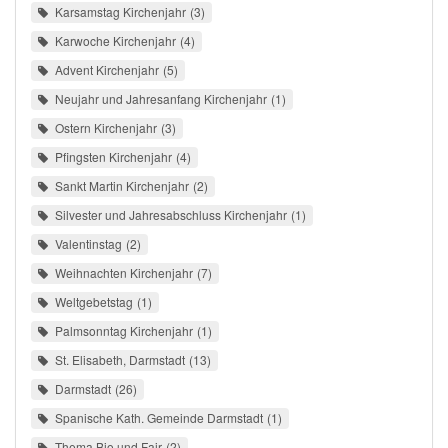
Karsamstag Kirchenjahr
3
Karwoche Kirchenjahr
4
Advent Kirchenjahr
5
Neujahr und Jahresanfang Kirchenjahr
1
Ostern Kirchenjahr
3
Pfingsten Kirchenjahr
4
Sankt Martin Kirchenjahr
2
Silvester und Jahresabschluss Kirchenjahr
1
Valentinstag
2
Weihnachten Kirchenjahr
7
Weltgebetstag
1
Palmsonntag Kirchenjahr
1
St. Elisabeth, Darmstadt
13
Darmstadt
26
Spanische Kath. Gemeinde Darmstadt
1
Thema Bio und Fair
2