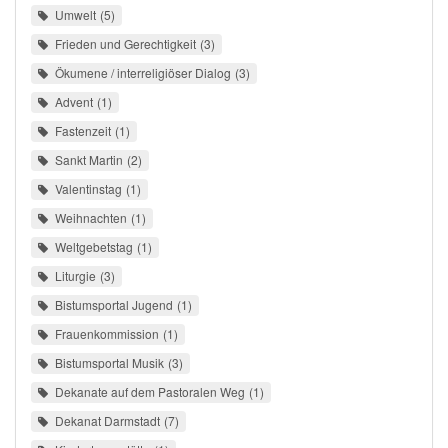
Umwelt
5
Frieden und Gerechtigkeit
3
Ökumene / interreligiöser Dialog
3
Advent
1
Fastenzeit
1
Sankt Martin
2
Valentinstag
1
Weihnachten
1
Weltgebetstag
1
Liturgie
3
Bistumsportal Jugend
1
Frauenkommission
1
Bistumsportal Musik
3
Dekanate auf dem Pastoralen Weg
1
Dekanat Darmstadt
7