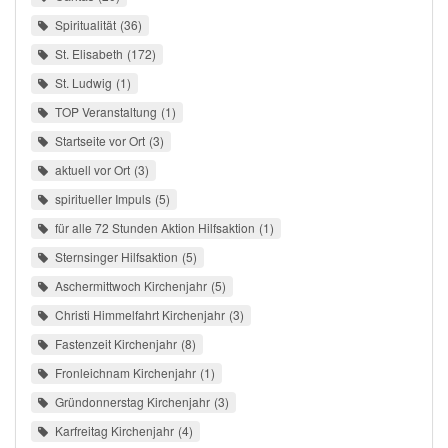
Spiritualität
36
St. Elisabeth
172
St. Ludwig
1
TOP Veranstaltung
1
Startseite vor Ort
3
aktuell vor Ort
3
spiritueller Impuls
5
für alle 72 Stunden Aktion Hilfsaktion
1
Sternsinger Hilfsaktion
5
Aschermittwoch Kirchenjahr
5
Christi Himmelfahrt Kirchenjahr
3
Fastenzeit Kirchenjahr
8
Fronleichnam Kirchenjahr
1
Gründonnerstag Kirchenjahr
3
Karfreitag Kirchenjahr
4