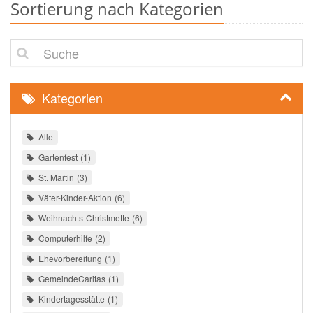
Sortierung nach Kategorien
Suche
Kategorien
Alle
Gartenfest
1
St. Martin
3
Väter-Kinder-Aktion
6
Weihnachts-Christmette
6
Computerhilfe
2
Ehevorbereitung
1
GemeindeCaritas
1
Kindertagesstätte
1