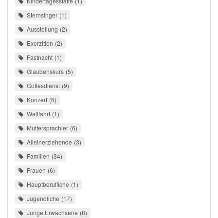
Kindertagesstätte
1
Sternsinger
1
Ausstellung
2
Exerzitien
2
Fastnacht
1
Glaubenskurs
5
Gottesdienst
9
Konzert
6
Wallfahrt
1
Muttersprachler
6
Alleinerziehende
3
Familien
34
Frauen
6
Hauptberufliche
1
Jugendliche
17
Junge Erwachsene
8