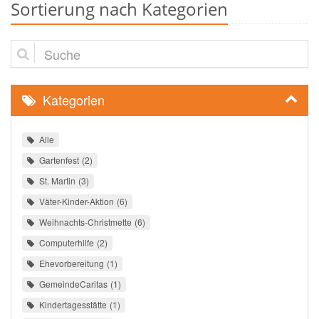
Sortierung nach Kategorien
Suche
Kategorien
Alle
Gartenfest
2
St. Martin
3
Väter-Kinder-Aktion
6
Weihnachts-Christmette
6
Computerhilfe
2
Ehevorbereitung
1
GemeindeCaritas
1
Kindertagesstätte
1