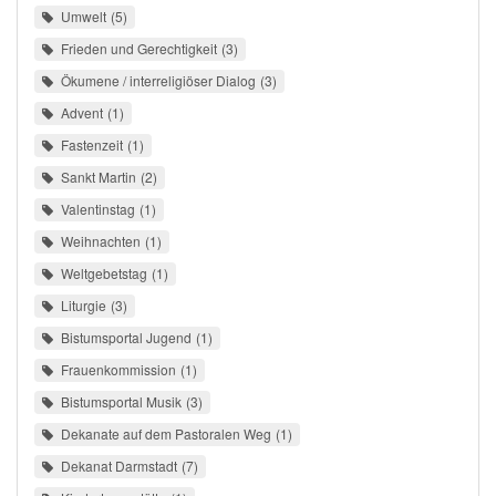
Umwelt
5
Frieden und Gerechtigkeit
3
Ökumene / interreligiöser Dialog
3
Advent
1
Fastenzeit
1
Sankt Martin
2
Valentinstag
1
Weihnachten
1
Weltgebetstag
1
Liturgie
3
Bistumsportal Jugend
1
Frauenkommission
1
Bistumsportal Musik
3
Dekanate auf dem Pastoralen Weg
1
Dekanat Darmstadt
7