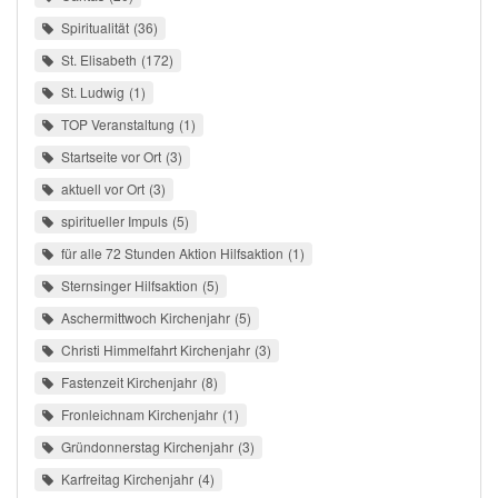
Spiritualität
36
St. Elisabeth
172
St. Ludwig
1
TOP Veranstaltung
1
Startseite vor Ort
3
aktuell vor Ort
3
spiritueller Impuls
5
für alle 72 Stunden Aktion Hilfsaktion
1
Sternsinger Hilfsaktion
5
Aschermittwoch Kirchenjahr
5
Christi Himmelfahrt Kirchenjahr
3
Fastenzeit Kirchenjahr
8
Fronleichnam Kirchenjahr
1
Gründonnerstag Kirchenjahr
3
Karfreitag Kirchenjahr
4