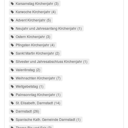
Karsamstag Kirchenjahr
3
Karwoche Kirchenjahr
4
Advent Kirchenjahr
5
Neujahr und Jahresanfang Kirchenjahr
1
Ostern Kirchenjahr
3
Pfingsten Kirchenjahr
4
Sankt Martin Kirchenjahr
2
Silvester und Jahresabschluss Kirchenjahr
1
Valentinstag
2
Weihnachten Kirchenjahr
7
Weltgebetstag
1
Palmsonntag Kirchenjahr
1
St. Elisabeth, Darmstadt
14
Darmstadt
26
Spanische Kath. Gemeinde Darmstadt
1
Thema Bio und Fair
2