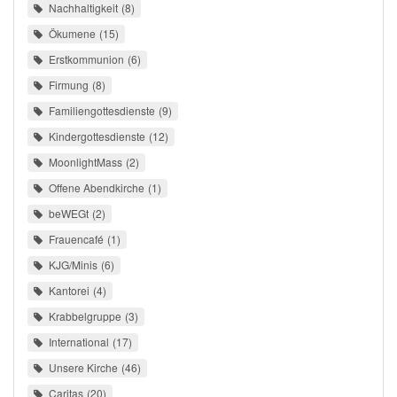
Nachhaltigkeit
8
Ökumene
15
Erstkommunion
6
Firmung
8
Familiengottesdienste
9
Kindergottesdienste
12
MoonlightMass
2
Offene Abendkirche
1
beWEGt
2
Frauencafé
1
KJG/Minis
6
Kantorei
4
Krabbelgruppe
3
International
17
Unsere Kirche
46
Caritas
20