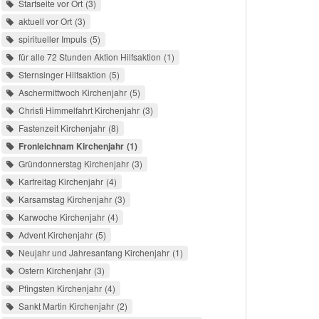
Startseite vor Ort
3
aktuell vor Ort
3
spiritueller Impuls
5
für alle 72 Stunden Aktion Hilfsaktion
1
Sternsinger Hilfsaktion
5
Aschermittwoch Kirchenjahr
5
Christi Himmelfahrt Kirchenjahr
3
Fastenzeit Kirchenjahr
8
Fronleichnam Kirchenjahr
1
Gründonnerstag Kirchenjahr
3
Karfreitag Kirchenjahr
4
Karsamstag Kirchenjahr
3
Karwoche Kirchenjahr
4
Advent Kirchenjahr
5
Neujahr und Jahresanfang Kirchenjahr
1
Ostern Kirchenjahr
3
Pfingsten Kirchenjahr
4
Sankt Martin Kirchenjahr
2