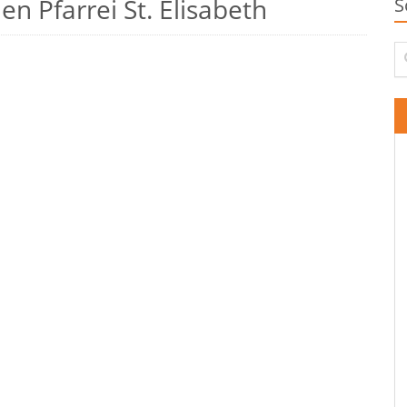
n Pfarrei St. Elisabeth
S
Su