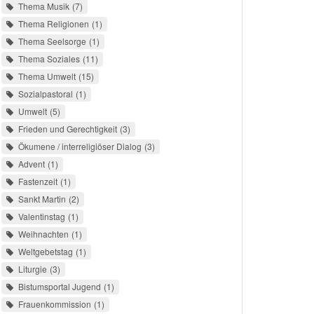
Thema Musik
7
Thema Religionen
1
Thema Seelsorge
1
Thema Soziales
11
Thema Umwelt
15
Sozialpastoral
1
Umwelt
5
Frieden und Gerechtigkeit
3
Ökumene / interreligiöser Dialog
3
Advent
1
Fastenzeit
1
Sankt Martin
2
Valentinstag
1
Weihnachten
1
Weltgebetstag
1
Liturgie
3
Bistumsportal Jugend
1
Frauenkommission
1