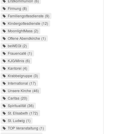
Erstkommunion
6
Firmung
8
Familiengottesdienste
9
Kindergottesdienste
12
MoonlightMass
2
Offene Abendkirche
1
beWEGt
2
Frauencafé
1
KJG/Minis
6
Kantorei
4
Krabbelgruppe
3
International
17
Unsere Kirche
46
Caritas
20
Spiritualität
36
St. Elisabeth
172
St. Ludwig
1
TOP Veranstaltung
1