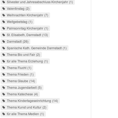
Silvester und Jahresabschluss Kirchenjahr
1
Valentinstag
2
Weihnachten Kirchenjahr
7
Weltgebetstag
1
Palmsonntag Kirchenjahr
1
St. Elisabeth, Darmstadt
13
Darmstadt
26
Spanische Kath. Gemeinde Darmstadt
1
Thema Bio und Fair
2
für alle Thema Erziehung
1
Thema Flucht
1
Thema Frieden
1
Thema Glaube
14
Thema Jugendarbeit
5
Thema Katechese
4
Thema Kindertageseinrichtung
14
Thema Kunst und Kultur
2
für alle Thema Medien
1