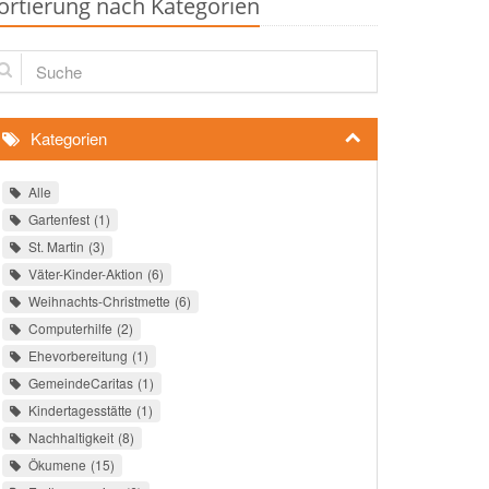
ortierung nach Kategorien
che
Kategorien
Alle
Gartenfest
1
St. Martin
3
Väter-Kinder-Aktion
6
Weihnachts-Christmette
6
Computerhilfe
2
Ehevorbereitung
1
GemeindeCaritas
1
Kindertagesstätte
1
Nachhaltigkeit
8
Ökumene
15