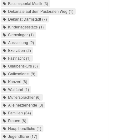
Bistumsportal Musik
3
Dekanate auf dem Pastoralen Weg
1
Dekanat Darmstadt
7
Kindertagesstätte
1
Sternsinger
1
Ausstellung
2
Exerzitien
2
Fastnacht
1
Glaubenskurs
5
Gottesdienst
9
Konzert
6
Wallfahrt
1
Muttersprachler
6
Alleinerziehende
3
Familien
34
Frauen
6
Hauptberufliche
1
Jugendliche
17