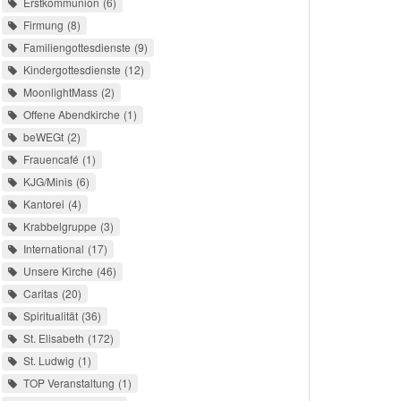
Erstkommunion
6
Firmung
8
Familiengottesdienste
9
Kindergottesdienste
12
MoonlightMass
2
Offene Abendkirche
1
beWEGt
2
Frauencafé
1
KJG/Minis
6
Kantorei
4
Krabbelgruppe
3
International
17
Unsere Kirche
46
Caritas
20
Spiritualität
36
St. Elisabeth
172
St. Ludwig
1
TOP Veranstaltung
1