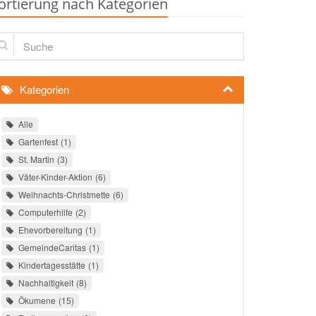
ortierung nach Kategorien
che
Kategorien
Alle
Gartenfest
1
St. Martin
3
Väter-Kinder-Aktion
6
Weihnachts-Christmette
6
Computerhilfe
2
Ehevorbereitung
1
GemeindeCaritas
1
Kindertagesstätte
1
Nachhaltigkeit
8
Ökumene
15