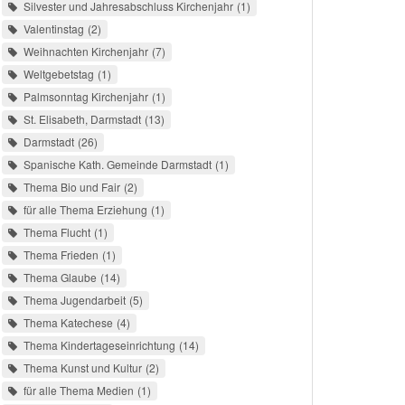
Silvester und Jahresabschluss Kirchenjahr
1
Valentinstag
2
Weihnachten Kirchenjahr
7
Weltgebetstag
1
Palmsonntag Kirchenjahr
1
St. Elisabeth, Darmstadt
13
Darmstadt
26
Spanische Kath. Gemeinde Darmstadt
1
Thema Bio und Fair
2
für alle Thema Erziehung
1
Thema Flucht
1
Thema Frieden
1
Thema Glaube
14
Thema Jugendarbeit
5
Thema Katechese
4
Thema Kindertageseinrichtung
14
Thema Kunst und Kultur
2
für alle Thema Medien
1