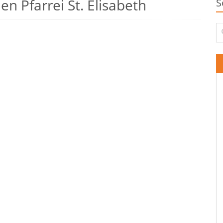
n Pfarrei St. Elisabeth
S
Su