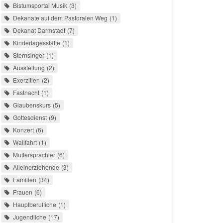
Bistumsportal Musik
3
Dekanate auf dem Pastoralen Weg
1
Dekanat Darmstadt
7
Kindertagesstätte
1
Sternsinger
1
Ausstellung
2
Exerzitien
2
Fastnacht
1
Glaubenskurs
5
Gottesdienst
9
Konzert
6
Wallfahrt
1
Muttersprachler
6
Alleinerziehende
3
Familien
34
Frauen
6
Hauptberufliche
1
Jugendliche
17