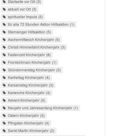
Startseite vor Ort
3
aktuell vor Ort
3
spiritueller Impuls
5
für alle 72 Stunden Aktion Hilfsaktion
1
Sternsinger Hilfsaktion
5
Aschermittwoch Kirchenjahr
5
Christi Himmelfahrt Kirchenjahr
3
Fastenzeit Kirchenjahr
8
Fronleichnam Kirchenjahr
1
Gründonnerstag Kirchenjahr
3
Karfreitag Kirchenjahr
4
Karsamstag Kirchenjahr
3
Karwoche Kirchenjahr
4
Advent Kirchenjahr
5
Neujahr und Jahresanfang Kirchenjahr
1
Ostern Kirchenjahr
3
Pfingsten Kirchenjahr
4
Sankt Martin Kirchenjahr
2