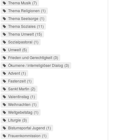
Thema Musik
7
Thema Religionen
1
Thema Seelsorge
1
Thema Soziales
11
Thema Umwelt
15
Sozialpastoral
1
Umwelt
5
Frieden und Gerechtigkeit
3
Ökumene / interreligiöser Dialog
3
Advent
1
Fastenzeit
1
Sankt Martin
2
Valentinstag
1
Weihnachten
1
Weltgebetstag
1
Liturgie
3
Bistumsportal Jugend
1
Frauenkommission
1