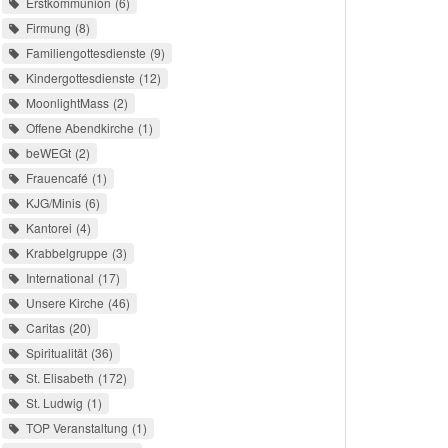
Erstkommunion
6
Firmung
8
Familiengottesdienste
9
Kindergottesdienste
12
MoonlightMass
2
Offene Abendkirche
1
beWEGt
2
Frauencafé
1
KJG/Minis
6
Kantorei
4
Krabbelgruppe
3
International
17
Unsere Kirche
46
Caritas
20
Spiritualität
36
St. Elisabeth
172
St. Ludwig
1
TOP Veranstaltung
1