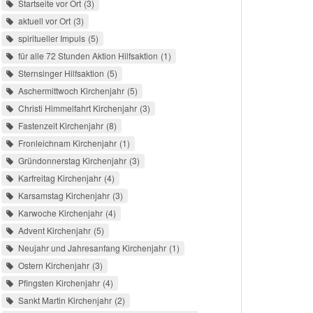
Startseite vor Ort
3
aktuell vor Ort
3
spiritueller Impuls
5
für alle 72 Stunden Aktion Hilfsaktion
1
Sternsinger Hilfsaktion
5
Aschermittwoch Kirchenjahr
5
Christi Himmelfahrt Kirchenjahr
3
Fastenzeit Kirchenjahr
8
Fronleichnam Kirchenjahr
1
Gründonnerstag Kirchenjahr
3
Karfreitag Kirchenjahr
4
Karsamstag Kirchenjahr
3
Karwoche Kirchenjahr
4
Advent Kirchenjahr
5
Neujahr und Jahresanfang Kirchenjahr
1
Ostern Kirchenjahr
3
Pfingsten Kirchenjahr
4
Sankt Martin Kirchenjahr
2