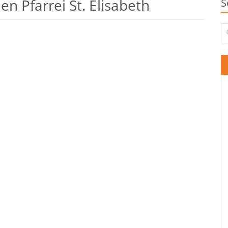
n Pfarrei St. Elisabeth
S
Su