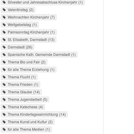
Silvester und Jahresabschluss Kirchenjahr
1
Valentinstag
2
Weihnachten Kirchenjahr
7
Weltgebetstag
1
Palmsonntag Kirchenjahr
1
St. Elisabeth, Darmstadt
13
Darmstadt
26
Spanische Kath. Gemeinde Darmstadt
1
Thema Bio und Fair
2
für alle Thema Erziehung
1
Thema Flucht
1
Thema Frieden
1
Thema Glaube
14
Thema Jugendarbeit
5
Thema Katechese
4
Thema Kindertageseinrichtung
14
Thema Kunst und Kultur
2
für alle Thema Medien
1