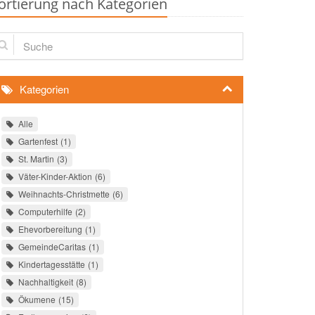
ortierung nach Kategorien
che
Kategorien
Alle
Gartenfest
1
St. Martin
3
Väter-Kinder-Aktion
6
Weihnachts-Christmette
6
Computerhilfe
2
Ehevorbereitung
1
GemeindeCaritas
1
Kindertagesstätte
1
Nachhaltigkeit
8
Ökumene
15