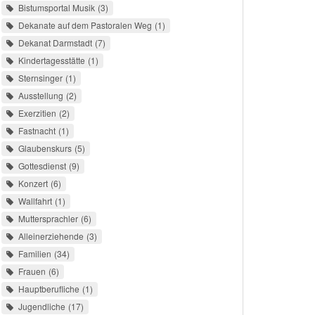
Bistumsportal Musik
3
Dekanate auf dem Pastoralen Weg
1
Dekanat Darmstadt
7
Kindertagesstätte
1
Sternsinger
1
Ausstellung
2
Exerzitien
2
Fastnacht
1
Glaubenskurs
5
Gottesdienst
9
Konzert
6
Wallfahrt
1
Muttersprachler
6
Alleinerziehende
3
Familien
34
Frauen
6
Hauptberufliche
1
Jugendliche
17