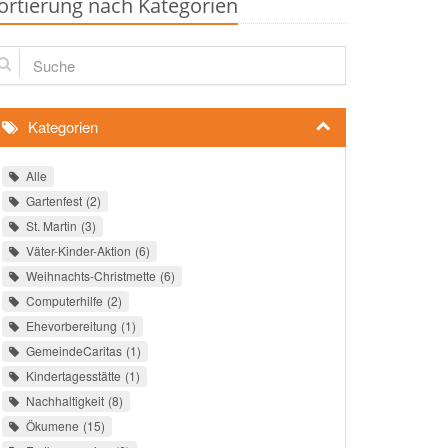
ortierung nach Kategorien
che
Kategorien
Alle
Gartenfest
2
St. Martin
3
Väter-Kinder-Aktion
6
Weihnachts-Christmette
6
Computerhilfe
2
Ehevorbereitung
1
GemeindeCaritas
1
Kindertagesstätte
1
Nachhaltigkeit
8
Ökumene
15