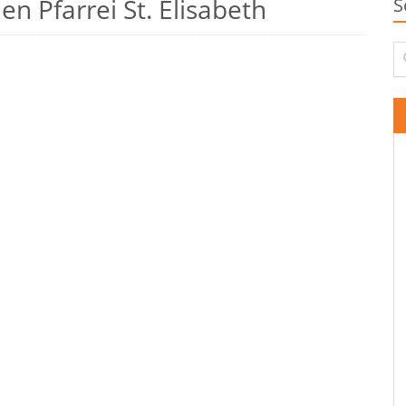
n Pfarrei St. Elisabeth
S
Su