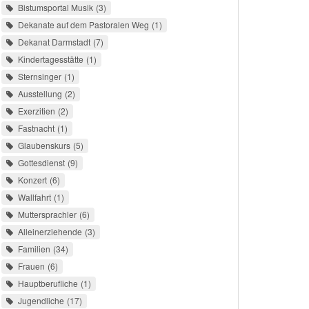
Bistumsportal Musik
3
Dekanate auf dem Pastoralen Weg
1
Dekanat Darmstadt
7
Kindertagesstätte
1
Sternsinger
1
Ausstellung
2
Exerzitien
2
Fastnacht
1
Glaubenskurs
5
Gottesdienst
9
Konzert
6
Wallfahrt
1
Muttersprachler
6
Alleinerziehende
3
Familien
34
Frauen
6
Hauptberufliche
1
Jugendliche
17