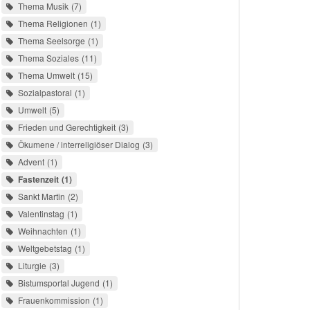
Thema Musik
7
Thema Religionen
1
Thema Seelsorge
1
Thema Soziales
11
Thema Umwelt
15
Sozialpastoral
1
Umwelt
5
Frieden und Gerechtigkeit
3
Ökumene / interreligiöser Dialog
3
Advent
1
Fastenzeit
1
Sankt Martin
2
Valentinstag
1
Weihnachten
1
Weltgebetstag
1
Liturgie
3
Bistumsportal Jugend
1
Frauenkommission
1