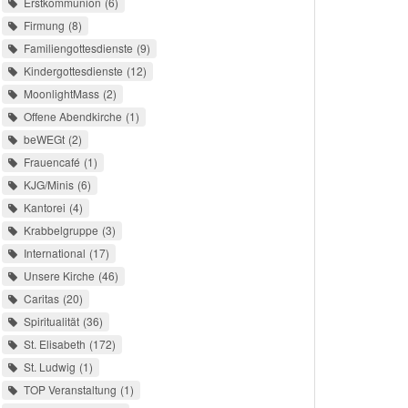
Erstkommunion
6
Firmung
8
Familiengottesdienste
9
Kindergottesdienste
12
MoonlightMass
2
Offene Abendkirche
1
beWEGt
2
Frauencafé
1
KJG/Minis
6
Kantorei
4
Krabbelgruppe
3
International
17
Unsere Kirche
46
Caritas
20
Spiritualität
36
St. Elisabeth
172
St. Ludwig
1
TOP Veranstaltung
1