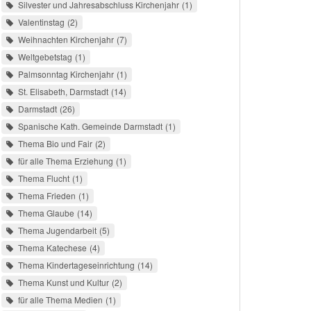
Silvester und Jahresabschluss Kirchenjahr
1
Valentinstag
2
Weihnachten Kirchenjahr
7
Weltgebetstag
1
Palmsonntag Kirchenjahr
1
St. Elisabeth, Darmstadt
14
Darmstadt
26
Spanische Kath. Gemeinde Darmstadt
1
Thema Bio und Fair
2
für alle Thema Erziehung
1
Thema Flucht
1
Thema Frieden
1
Thema Glaube
14
Thema Jugendarbeit
5
Thema Katechese
4
Thema Kindertageseinrichtung
14
Thema Kunst und Kultur
2
für alle Thema Medien
1