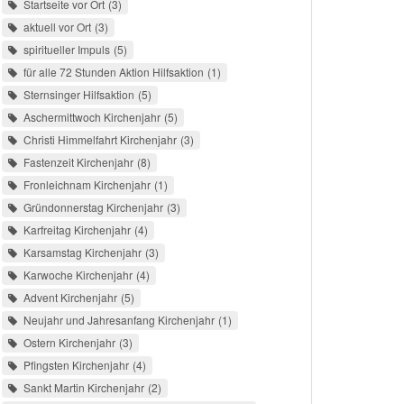
Startseite vor Ort
3
aktuell vor Ort
3
spiritueller Impuls
5
für alle 72 Stunden Aktion Hilfsaktion
1
Sternsinger Hilfsaktion
5
Aschermittwoch Kirchenjahr
5
Christi Himmelfahrt Kirchenjahr
3
Fastenzeit Kirchenjahr
8
Fronleichnam Kirchenjahr
1
Gründonnerstag Kirchenjahr
3
Karfreitag Kirchenjahr
4
Karsamstag Kirchenjahr
3
Karwoche Kirchenjahr
4
Advent Kirchenjahr
5
Neujahr und Jahresanfang Kirchenjahr
1
Ostern Kirchenjahr
3
Pfingsten Kirchenjahr
4
Sankt Martin Kirchenjahr
2