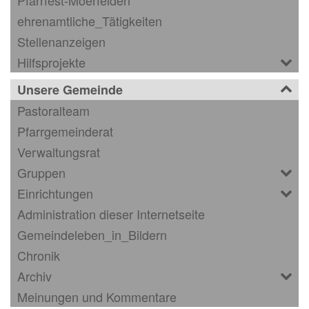
Pfarrfest-Moerfelden
ehrenamtliche_Tätigkeiten
Stellenanzeigen
Hilfsprojekte
Unsere Gemeinde
Pastoralteam
Pfarrgemeinderat
Verwaltungsrat
Gruppen
Einrichtungen
Administration dieser Internetseite
Gemeindeleben_in_Bildern
Chronik
Archiv
Meinungen und Kommentare