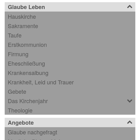
Glaube Leben
Hauskirche
Sakramente
Taufe
Erstkommunion
Firmung
Eheschließung
Krankensalbung
Krankheit, Leid und Trauer
Gebete
Das Kirchenjahr
Theologie
Angebote
Glaube nachgefragt