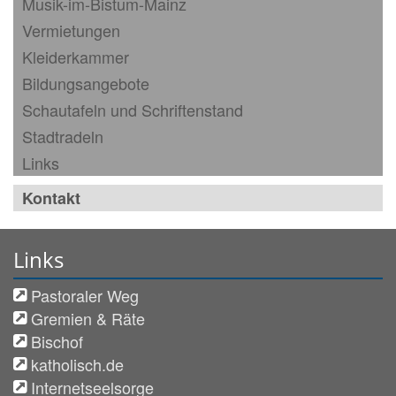
Musik-im-Bistum-Mainz
Vermietungen
Kleiderkammer
Bildungsangebote
Schautafeln und Schriftenstand
Stadtradeln
Links
Kontakt
Links
Pastoraler Weg
Gremien & Räte
Bischof
katholisch.de
Internetseelsorge