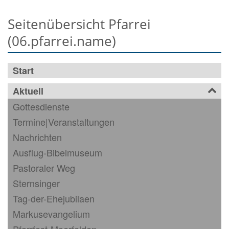
Seitenübersicht Pfarrei
(06.pfarrei.name)
Start
Aktuell
Gottesdienste
Termine|Veranstaltungen
Nachrichten
Ausflug-Bibelmuseum
Pastoraler Weg
Sternsinger
Tag-der-Ehejubilaen
Markusevangelium