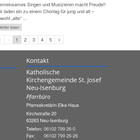
emeinsames Singen und Musizieren macht Freude!!
r laden ein zu einem Chortag für jung und alt –
wohl „alte“ ...
eiter lesen
Erste
Vorherige
Nächste
1
2
3
4
5
Seite
Seite
Seite
Kontakt
Katholische
Kirchengemeinde St. Josef
Neu-Isenburg
Pfarrbüro
Pfarrsekretärin
Elke
Haus
Kirchstraße 20
63263
Neu-Isenburg
Telefon:
06102 799 26-0
Fax:
06102 799 26-26