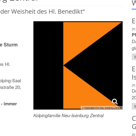
W
er Weisheit des Hl. Benedikt“
E
31
Pf
Da
ne Sturm
gl
W
s Hl.
E
I
olping-Saal
31
hstraße 20,
D
20
 - immer
W
© Kolpingfamilie Neu-Isenburg Zentral
Kolpingfamilie Neu-Isenburg Zentral
C
G
31