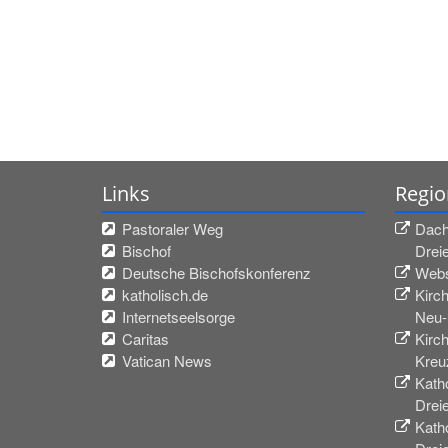
Links
Regio
Pastoraler Weg
Dach
Bischof
Drei
Deutsche Bischofskonferenz
Webs
katholisch.de
Kirc
Internetseelsorge
Neu-
Caritas
Kirc
Vatican News
Kreu
Katho
Drei
Katho