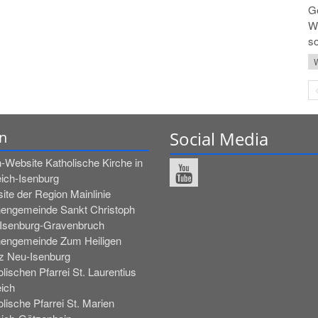
G
Wi
so
W
Social Media
n
-Website Katholische Kirche in
eich-Isenburg
ite der Region Mainlinie
hengemeinde Sankt Christoph
Isenburg-Gravenbruch
hengemeinde Zum Heiligen
z Neu-Isenburg
lischen Pfarrei St. Laurentius
eich
lische Pfarrei St. Marien