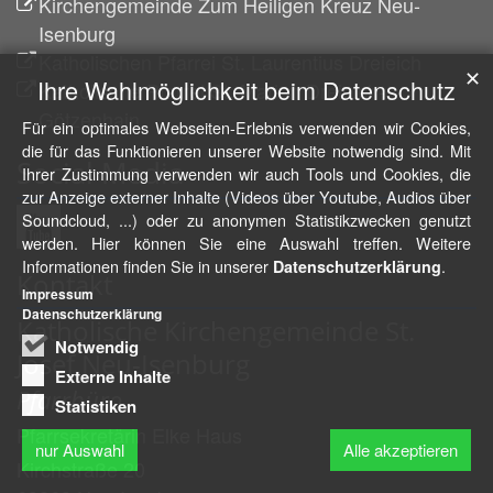
Kirchengemeinde Zum Heiligen Kreuz Neu-
Isenburg
Katholischen Pfarrei St. Laurentius Dreieich
✕
Ihre Wahlmöglichkeit beim Datenschutz
Katholische Pfarrei St. Marien Dreieich-
Götzenhain
Für ein optimales Webseiten-Erlebnis verwenden wir Cookies,
die für das Funktionieren unserer Website notwendig sind. Mit
Social Media
Ihrer Zustimmung verwenden wir auch Tools und Cookies, die
zur Anzeige externer Inhalte (Videos über Youtube, Audios über
Soundcloud, ...) oder zu anonymen Statistikzwecken genutzt
werden. Hier können Sie eine Auswahl treffen. Weitere
Informationen finden Sie in unserer
.
Datenschutzerklärung
Kontakt
Impressum
Datenschutzerklärung
Katholische Kirchengemeinde St.
Notwendig
Josef Neu-Isenburg
Externe Inhalte
Pfarrbüro
Statistiken
Pfarrsekretärin
Elke
Haus
nur Auswahl
Alle akzeptieren
Kirchstraße 20