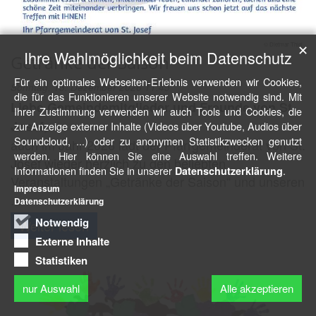
© Dietmar Thiel
✕
Ihre Wahlmöglichkeit beim Datenschutz
Getränke der Saison
Für ein optimales Webseiten-Erlebnis verwenden wir Cookies,
Sonntag, 13. Dezember 2026 11:45
die für das Funktionieren unserer Website notwendig sind. Mit
Liebe Gemeindemitglieder und Freunde von St.
Ihrer Zustimmung verwenden wir auch Tools und Cookies, die
Josef,
zur Anzeige externer Inhalte (Videos über Youtube, Audios über
Soundcloud, ...) oder zu anonymen Statistikzwecken genutzt
auch im Jahr 2026 lädt der Pfarrgemeinderat von St.
werden. Hier können Sie eine Auswahl treffen. Weitere
Josef wieder herzlich zu den beliebten
Informationen finden Sie in unserer
.
Datenschutzerklärung
Veranstaltungen „Getränke der Saison“ und unseren
Impressum
...
Datenschutzerklärung
Notwendig
Weiter lesen
Externe Inhalte
Statistiken
nur Auswahl
Alle akzeptieren