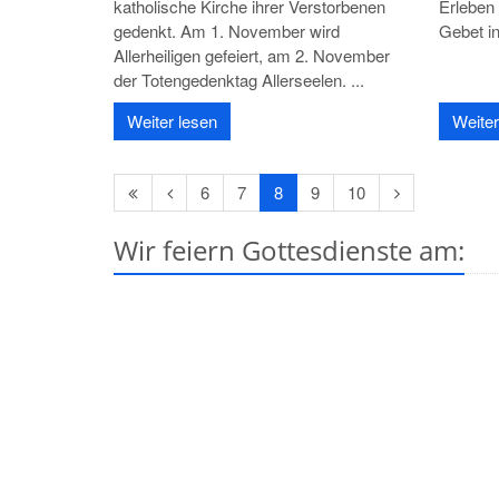
katholische Kirche ihrer Verstorbenen
Erleben
gedenkt. Am 1. November wird
Gebet in
Allerheiligen gefeiert, am 2. November
der Totengedenktag Allerseelen. ...
Weiter lesen
Weiter
Erste
Vorherige
Nächste
6
7
8
9
10
Seite
Seite
Seite
Wir feiern Gottesdienste am: