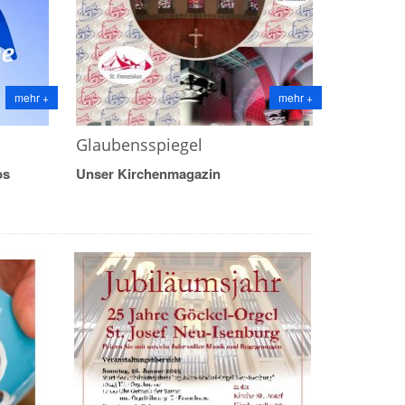
mehr +
mehr +
Glaubensspiegel
os
Unser Kirchenmagazin