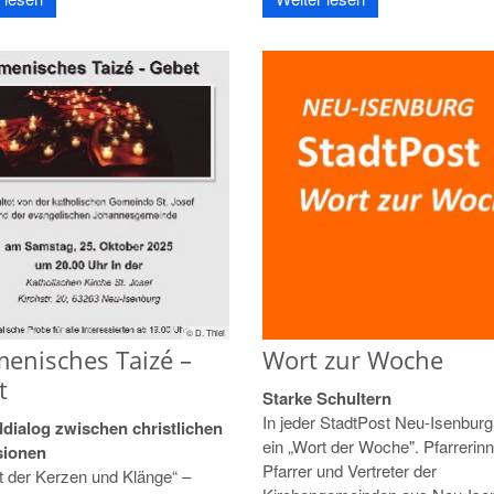
© D. Thiel
enisches Taizé –
Wort zur Woche
t
Starke Schultern
In jeder StadtPost Neu-Isenburg
ddialog zwischen christlichen
ein „Wort der Woche". Pfarrerin
sionen
Pfarrer und Vertreter der
t der Kerzen und Klänge“ –