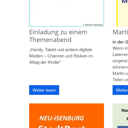
© Kita St Franziskus
Einladung zu einem
Marti
Themenabend
in der 
Wenn im
„Handy, Tablet und andere digitale
Laternen
Medien – Chancen und Risiken im
singend 
Alltag der Kinder“
erinnern
Martin 
Teilen u
Weiter lesen
Weiter