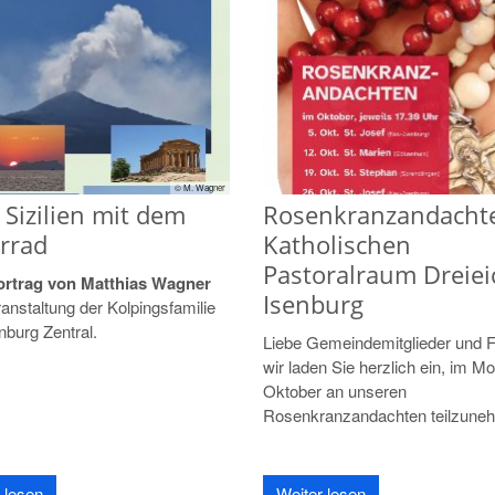
© M. Wagner
Sizilien mit dem
Rosenkranzandacht
rrad
Katholischen
Pastoralraum Dreiei
ortrag von Matthias Wagner
Isenburg
anstaltung der Kolpingsfamilie
nburg Zentral.
Liebe Gemeindemitglieder und F
wir laden Sie herzlich ein, im M
Oktober an unseren
Rosenkranzandachten teilzune
 lesen
Weiter lesen