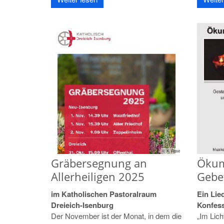
© K. Rose
Gräbersegnung an
Ökum
Allerheiligen 2025
Gebe
im Katholischen Pastoralraum
Ein Lie
Dreieich-Isenburg
Konfes
Der November ist der Monat, in dem die
„Im Lich