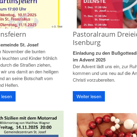
© D. Thiel
nsfeiern
Pastoralraum Dreiei
Isenburg
Gemeinde St. Josef
 November die bunten
Einladung zu den Bußgottesd
 leuchten und Kinder fröhlich
im Advent 2025
durch die Straßen ziehen,
Der Advent lädt uns ein, zur Ru
 wir uns damit an den heiligen
kommen und uns neu auf die An
und an seine Botschaft vom
Christi vorzubereiten.
nd Helfen.
 lesen
Weiter lesen