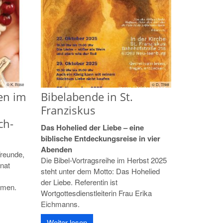
© K. Rose
© D. Thiel
en im
Bibelabende in St.
Franziskus
ch-
Das Hohelied der Liebe – eine
biblische Entdeckungsreise in vier
Abenden
reunde,
Die Bibel-Vortragsreihe im Herbst 2025
onat
steht unter dem Motto: Das Hohelied
der Liebe. Referentin ist
hmen.
Wortgottesdienstleiterin Frau Erika
Eichmanns.
Weiter lesen