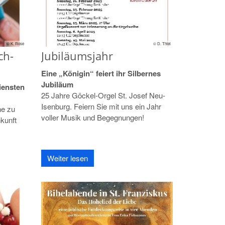
© K. Rose
© D. Thiel
ch-
Jubiläumsjahr
Eine „Königin“ feiert ihr Silbernes
Jubiläum
iensten
25 Jahre Göckel-Orgel St. Josef Neu-
Isenburg. Feiern Sie mit uns ein Jahr
he zu
voller Musik und Begegnungen!
kunft
Weiter lesen