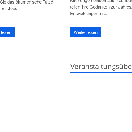
Kirchengemeinden aus Neu-Ise
 Sie das ökumenische Taizé-
teilen ihre Gedanken zur Jahresz
 St. Josef
Entwicklungen in ...
 lesen
Weiter lesen
Veranstaltungsübe