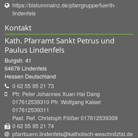
https://bistummainz.de/pfarrgruppe/fuerth-
lindenfels
Kontakt
Kath. Pfarramt Sankt Petrus und
Paulus Lindenfels
Burgstr. 41
64678
Lindenfels
Hessen
Deutschland
0 62 55 95 21 73
Pfr. Peter Johannes Xuan Hai Dang
017612539310 Pfr. Wolfgang Kaiser
017612539311
Past. Ref. Christoph Flößer 017612539309
0 62 55 95 21 74
pfarrbuero.lindenfels@katholisch-weschnitztal.de