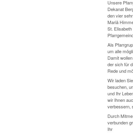
Unsere Pfarr
Dekanat Berg
den vier seh
Mariä Himmel
St. Elisabeth
Pfarrgemeinde
Als Pfarrgrup
um alle mögl
Damit wollen 
der sich für 
Rede und mög
Wir laden Si
besuchen, um
und Ihr Lebe
wir Ihnen au
verbessern, s
Durch Mitmen
verbunden gr
Ihr