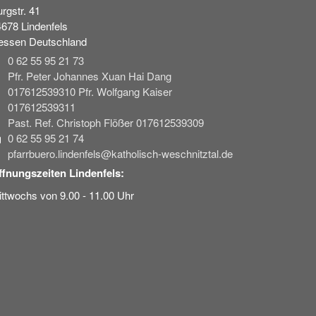
rgstr. 41
4678
Lindenfels
essen
Deutschland
0 62 55 95 21 73
Pfr. Peter Johannes Xuan Hai Dang
017612539310 Pfr. Wolfgang Kaiser
017612539311
Past. Ref. Christoph Flößer 017612539309
0 62 55 95 21 74
pfarrbuero.lindenfels@katholisch-weschnitztal.de
ffnungszeiten Lindenfels:
ttwochs von 9.00 - 11.00 Uhr