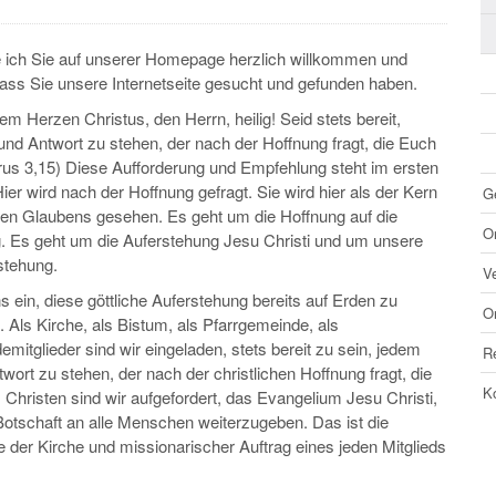
e ich Sie auf unserer Homepage herzlich willkommen und
dass Sie unsere Internetseite gesucht und gefunden haben.
rem Herzen Christus, den Herrn, heilig! Seid stets bereit,
nd Antwort zu stehen, der nach der Hoffnung fragt, die Euch
etrus 3,15) Diese Aufforderung und Empfehlung steht im ersten
Hier wird nach der Hoffnung gefragt. Sie wird hier als der Kern
G
chen Glaubens gesehen. Es geht um die Hoffnung auf die
O
. Es geht um die Auferstehung Jesu Christi und um unsere
stehung.
V
s ein, diese göttliche Auferstehung bereits auf Erden zu
O
. Als Kirche, als Bistum, als Pfarrgemeinde, als
mitglieder sind wir eingeladen, stets bereit zu sein, jedem
R
ort zu stehen, der nach der christlichen Hoffnung fragt, die
K
Als Christen sind wir aufgefordert, das Evangelium Jesu Christi,
Botschaft an alle Menschen weiterzugeben. Das ist die
 der Kirche und missionarischer Auftrag eines jeden Mitglieds