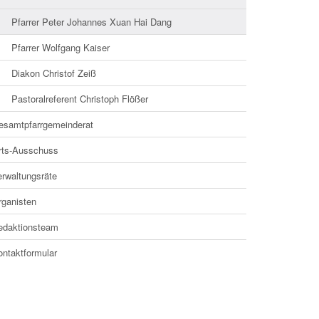
Pfarrer Peter Johannes Xuan Hai Dang
Pfarrer Wolfgang Kaiser
Diakon Christof Zeiß
Pastoralreferent Christoph Flößer
esamtpfarrgemeinderat
rts-Ausschuss
erwaltungsräte
rganisten
edaktionsteam
ontaktformular