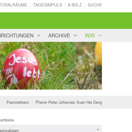
TORALRÄUME
TAGESIMPULS
A BIS Z
SUCHE
NRICHTUNGEN
ARCHIVE
WIR
Pastoralteam
Pfarrer Peter Johannes Xuan Hai Dang
arrbüros
astoralteam