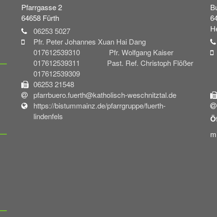
Pfarrgasse 2
Bu
64658
Fürth
6
H
06253 5027
Pfr. Peter Johannes Xuan Hai Dang
017612539310 Pfr. Wolfgang Kaiser
017612539311 Past. Ref. Christoph Flößer
017612539309
06253 21548
pfarrbuero.fuerth@katholisch-weschnitztal.de
https://bistummainz.de/pfarrgruppe/fuerth-
lindenfels
Ö
mi