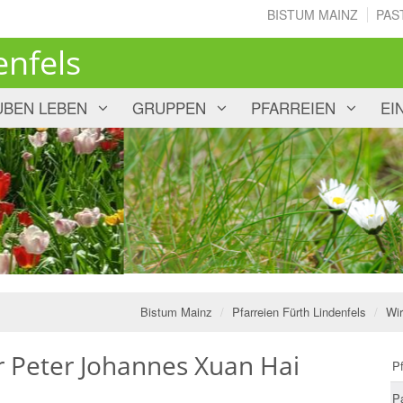
BISTUM MAINZ
PAS
enfels
UBEN LEBEN
GRUPPEN
PFARREIEN
EI
Bistum Mainz
Pfarreien Fürth Lindenfels
Wir
r Peter Johannes Xuan Hai
Pf
P