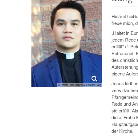
Hiermit heiß
freue mich, 
„Haltet in Eu
jedem Rede u
erfüllt" (1 P
Petrusbrief. 
des christli
Auferstehung
eigene Aufer
Jesus lädt un
© Pfarrer Peter Johannes Xuan Hai Dang
verwirklichen
Pfarrgemeinde
Rede und Antw
sie erfüllt. 
diese Frohe 
Hauptaufgabe
der Kirche.